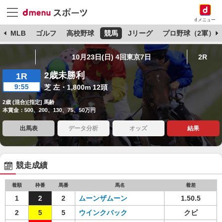
dメニュー
球
MLB
ゴルフ
高校野球
競馬
Jリーグ
プロ野球（2軍）
10月23日(日) 4回東京7日
2R
2歳未勝利
1R
9:55
芝 左・1,800m 12頭
2歳 (混合)[指定] 馬齢
本賞金：500、200、130、75、50万円
出馬表
データ分析
オッズ
結果
競走成績
着順
枠番
馬番
馬名
着差
1
2
2
ムーンザムーン
1.50.5
2
5
5
ウインクバック
クビ