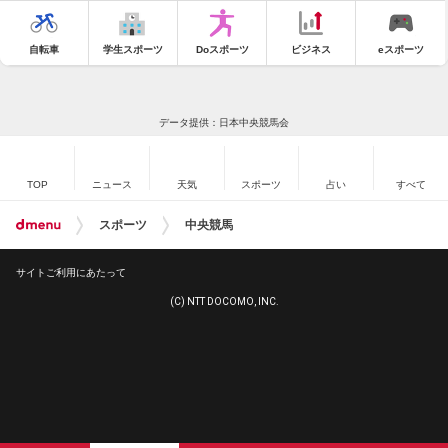
自転車
学生スポーツ
Doスポーツ
ビジネス
eスポーツ
データ提供：日本中央競馬会
TOP
ニュース
天気
スポーツ
占い
すべて
スポーツ
中央競馬
サイトご利用にあたって
(C) NTT DOCOMO, INC.