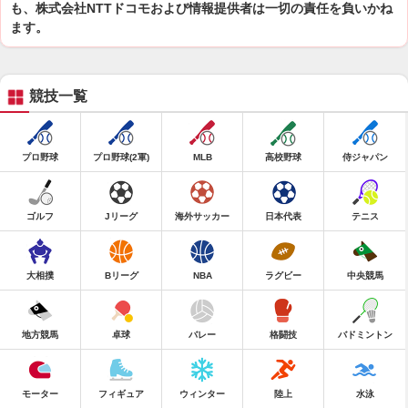
も、株式会社NTTドコモおよび情報提供者は一切の責任を負いかね
ます。
競技一覧
プロ野球
プロ野球(2軍)
MLB
高校野球
侍ジャパン
ゴルフ
Jリーグ
海外サッカー
日本代表
テニス
大相撲
Bリーグ
NBA
ラグビー
中央競馬
地方競馬
卓球
バレー
格闘技
バドミントン
モーター
フィギュア
ウィンター
陸上
水泳