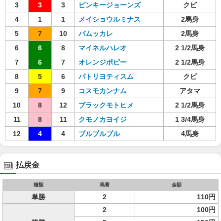
3
3
3
ピンキージョーンズ
クビ
4
1
1
メイショウルミナス
2馬身
5
7
10
パムッカレ
2馬身
6
6
8
マイネルハレオ
2 1/2馬身
7
6
7
オレンジポピー
2 1/2馬身
8
5
6
パトリヨティスム
クビ
9
7
9
コスモカンナム
アタマ
10
8
12
ブラックモトヒメ
2 1/2馬身
11
8
11
クモノカヨイジ
1 3/4馬身
12
4
4
ブルブルブル
4馬身
払戻金
種類
馬番
金額
単勝
2
110円
2
100円