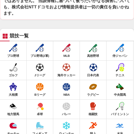
ではありません。 当該情報に基づいて被ったいかなる損害について
も、株式会社NTTドコモおよび情報提供者は一切の責任を負いかね
ます。
競技一覧
プロ野球
プロ野球(2軍)
MLB
高校野球
侍ジャパン
ゴルフ
Jリーグ
海外サッカー
日本代表
テニス
大相撲
Bリーグ
NBA
ラグビー
中央競馬
地方競馬
卓球
バレー
格闘技
バドミントン
モーター
フィギュア
ウィンター
陸上
水泳