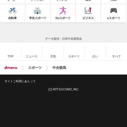
自転車
学生スポーツ
Doスポーツ
ビジネス
eスポーツ
データ提供：日本中央競馬会
TOP
ニュース
天気
スポーツ
占い
すべて
スポーツ
中央競馬
サイトご利用にあたって
(C) NTT DOCOMO, INC.