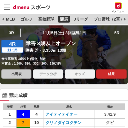
dメニュー
球
MLB
ゴルフ
高校野球
競馬
Jリーグ
プロ野球（2軍）
3R
11月5日(土) 3回福島1日
5R
障害 3歳以上オープン
4R
11:15
障害 芝・3,350m 13頭
サラ系障害 3歳以上 (混合) 別定
本賞金：1,300、520、330、200、130万円
出馬表
データ分析
オッズ
結果
競走成績
着順
枠番
馬番
馬名
着差
1
4
4
アイティテイオー
3.41.9
2
7
10
クリノダイコクテン
クビ