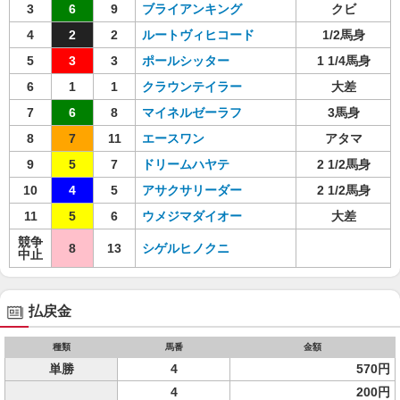
3
6
9
ブライアンキング
クビ
4
2
2
ルートヴィヒコード
1/2馬身
5
3
3
ポールシッター
1 1/4馬身
6
1
1
クラウンテイラー
大差
7
6
8
マイネルゼーラフ
3馬身
8
7
11
エースワン
アタマ
9
5
7
ドリームハヤテ
2 1/2馬身
10
4
5
アサクサリーダー
2 1/2馬身
11
5
6
ウメジマダイオー
大差
競争
8
13
シゲルヒノクニ
中止
払戻金
種類
馬番
金額
単勝
4
570円
4
200円