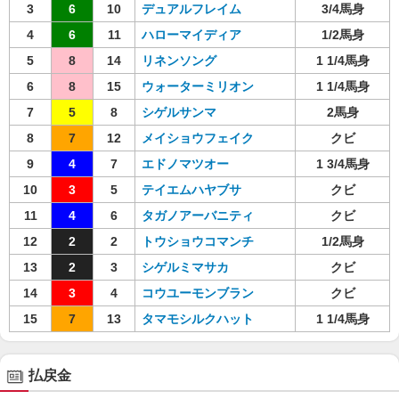
3
6
10
デュアルフレイム
3/4馬身
4
6
11
ハローマイディア
1/2馬身
5
8
14
リネンソング
1 1/4馬身
6
8
15
ウォーターミリオン
1 1/4馬身
7
5
8
シゲルサンマ
2馬身
8
7
12
メイショウフェイク
クビ
9
4
7
エドノマツオー
1 3/4馬身
10
3
5
テイエムハヤブサ
クビ
11
4
6
タガノアーバニティ
クビ
12
2
2
トウショウコマンチ
1/2馬身
13
2
3
シゲルミマサカ
クビ
14
3
4
コウユーモンブラン
クビ
15
7
13
タマモシルクハット
1 1/4馬身
払戻金