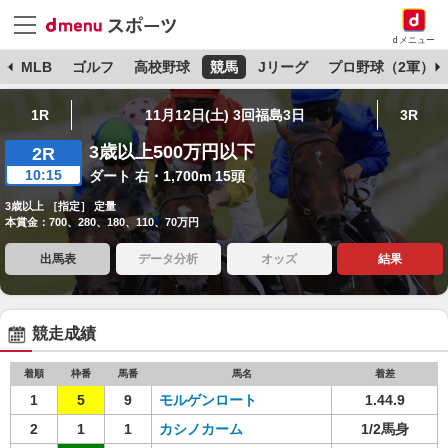
dメニュー
球
MLB
ゴルフ
高校野球
競馬
Jリーグ
プロ野球（2軍）
1R
11月12日(土) 3回福島3日
3R
3歳以上500万円以下
2R
10:15
ダート 右・1,700m 15頭
3歳以上 ［指定］ 定量
本賞金：700、280、180、110、70万円
出馬表
データ分析
オッズ
結果
競走成績
着順
枠番
馬番
馬名
着差
1
5
9
モルゲンロート
1.44.9
2
1
1
カシノカーム
1/2馬身