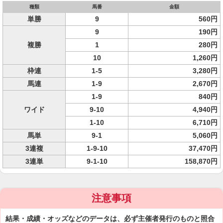
種類
馬番
金額
単勝
9
560円
9
190円
複勝
1
280円
10
1,260円
枠連
1-5
3,280円
馬連
1-9
2,670円
1-9
840円
ワイド
9-10
4,940円
1-10
6,710円
馬単
9-1
5,060円
3連複
1-9-10
37,470円
3連単
9-1-10
158,870円
注意事項
結果・成績・オッズなどのデータは、必ず主催者発行のものと照合