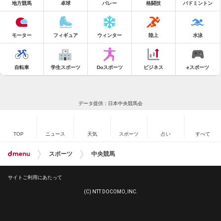
地方競馬
卓球
バレー
格闘技
バドミントン
モーター
フィギュア
ウィンター
陸上
水泳
自転車
学生スポーツ
Doスポーツ
ビジネス
eスポーツ
データ提供：日本中央競馬会
TOP
ニュース
天気
スポーツ
占い
すべて
スポーツ
中央競馬
サイトご利用にあたって
(C) NTT DOCOMO, INC.