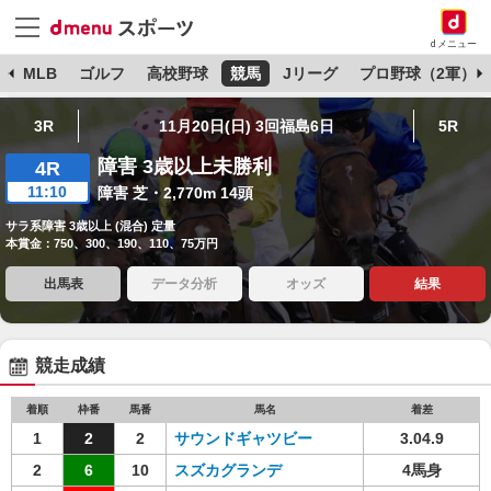
dメニュー
球
MLB
ゴルフ
高校野球
競馬
Jリーグ
プロ野球（2軍）
3R
11月20日(日) 3回福島6日
5R
障害 3歳以上未勝利
4R
11:10
障害 芝・2,770m 14頭
サラ系障害 3歳以上 (混合) 定量
本賞金：750、300、190、110、75万円
出馬表
データ分析
オッズ
結果
競走成績
着順
枠番
馬番
馬名
着差
1
2
2
サウンドギャツビー
3.04.9
2
6
10
スズカグランデ
4馬身