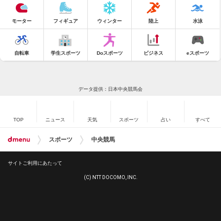
モーター
フィギュア
ウィンター
陸上
水泳
自転車
学生スポーツ
Doスポーツ
ビジネス
eスポーツ
データ提供：日本中央競馬会
TOP
ニュース
天気
スポーツ
占い
すべて
スポーツ
中央競馬
サイトご利用にあたって
(C) NTT DOCOMO, INC.