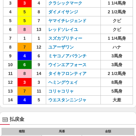
3
3
4
クラシックマーク
1 1/4馬身
4
5
8
ダイメイサンジ
2 1/2馬身
5
5
7
ヤマイチレジェンド
クビ
6
8
13
レッドソレイユ
クビ
7
1
1
スズカプリティー
1 1/4馬身
8
7
12
ユアーザワン
ハナ
9
4
6
ミヤコノアバランチ
3馬身
10
6
9
ウインエアフォース
3馬身
11
8
14
タイキフロンティア
2 1/2馬身
12
3
3
ヘミングウェイ
8馬身
13
7
11
コリャコリャ
5馬身
14
4
5
ウエスタンニンジャ
大差
払戻金
種類
馬番
金額