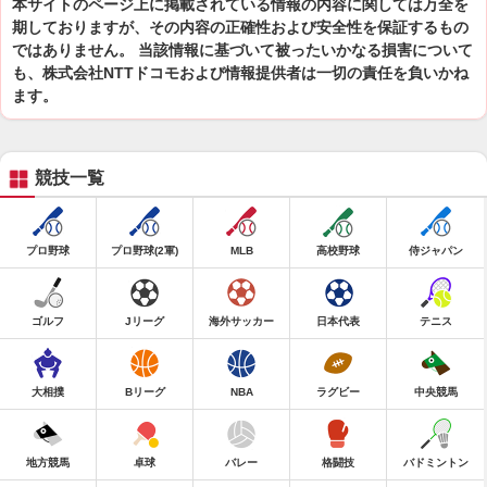
本サイトのページ上に掲載されている情報の内容に関しては万全を
期しておりますが、その内容の正確性および安全性を保証するもの
ではありません。 当該情報に基づいて被ったいかなる損害について
も、株式会社NTTドコモおよび情報提供者は一切の責任を負いかね
ます。
競技一覧
プロ野球
プロ野球(2軍)
MLB
高校野球
侍ジャパン
ゴルフ
Jリーグ
海外サッカー
日本代表
テニス
大相撲
Bリーグ
NBA
ラグビー
中央競馬
地方競馬
卓球
バレー
格闘技
バドミントン