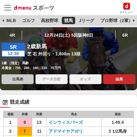
dメニュー
球
MLB
ゴルフ
高校野球
競馬
Jリーグ
プロ野球（2軍）
4R
12月24日(土) 5回阪神8日
6R
2歳新馬
5R
12:30
芝 右 外回り・1,800m 13頭
2歳 ［指定］ 馬齢
本賞金：700、280、180、110、70万円
出馬表
データ分析
オッズ
結果
競走成績
着順
枠番
馬番
馬名
着差
1
8
13
インウィスパーズ
1.49.4
2
7
11
アドマイヤアゼリ
3 1/2馬身