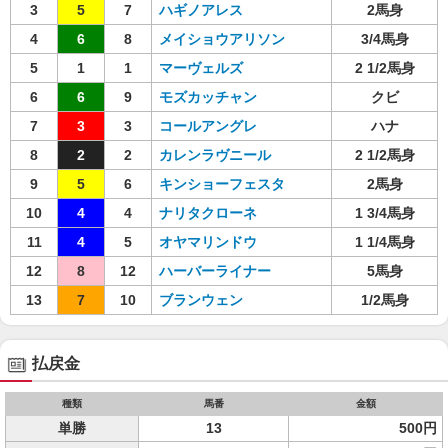
3
5
7
ハギノアレス
2馬身
4
6
8
メイショウアリソン
3/4馬身
5
1
1
マーヴェルズ
2 1/2馬身
6
6
9
モズカッチャン
クビ
7
3
3
コールアングレ
ハナ
8
2
2
カレンラヴニール
2 1/2馬身
9
5
6
キンショーフェスタ
2馬身
10
4
4
ナリタクローネ
1 3/4馬身
11
4
5
オヤマリンドウ
1 1/4馬身
12
8
12
ハーバーライナー
5馬身
13
7
10
ブランウェン
1/2馬身
払戻金
種類
馬番
金額
単勝
13
500円