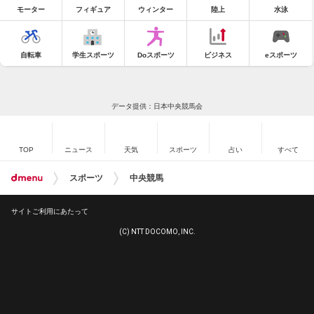
モーター
フィギュア
ウィンター
陸上
水泳
自転車
学生スポーツ
Doスポーツ
ビジネス
eスポーツ
データ提供：日本中央競馬会
TOP
ニュース
天気
スポーツ
占い
すべて
スポーツ
中央競馬
サイトご利用にあたって
(C) NTT DOCOMO, INC.