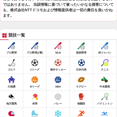
ではありません。 当該情報に基づいて被ったいかなる損害について
も、株式会社NTTドコモおよび情報提供者は一切の責任を負いかね
ます。
競技一覧
プロ野球
プロ野球(2軍)
MLB
高校野球
侍ジャパン
ゴルフ
Jリーグ
海外サッカー
日本代表
テニス
大相撲
Bリーグ
NBA
ラグビー
中央競馬
地方競馬
卓球
バレー
格闘技
バドミントン