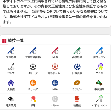
本サイトのページ上に掲載されている情報の内容に関しては万全を
期しておりますが、その内容の正確性および安全性を保証するもの
ではありません。 当該情報に基づいて被ったいかなる損害について
も、株式会社NTTドコモおよび情報提供者は一切の責任を負いかね
ます。
競技一覧
プロ野球
プロ野球(2軍)
MLB
高校野球
侍ジャパン
ゴルフ
Jリーグ
海外サッカー
日本代表
テニス
大相撲
Bリーグ
NBA
ラグビー
中央競馬
地方競馬
卓球
バレー
格闘技
バドミントン