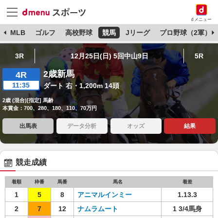
dメニュー
球
MLB
ゴルフ
高校野球
競馬
Jリーグ
プロ野球（2軍）
3R
12月25日(日) 5回中山9日
5R
2歳新馬
4R
11:35
ダート 右・1,200m 14頭
2歳 (混合)[指定] 馬齢
本賞金：700、280、180、110、70万円
出馬表
データ分析
オッズ
結果
競走成績
着順
枠番
馬番
馬名
着差
1
5
8
アニマルインミー
1.13.3
2
7
12
ナムラムート
1 3/4馬身