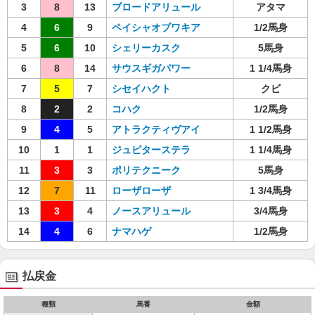
3
8
13
ブロードアリュール
アタマ
4
6
9
ペイシャオブワキア
1/2馬身
5
6
10
シェリーカスク
5馬身
6
8
14
サウスギガパワー
1 1/4馬身
7
5
7
シセイハクト
クビ
8
2
2
コハク
1/2馬身
9
4
5
アトラクティヴアイ
1 1/2馬身
10
1
1
ジュピターステラ
1 1/4馬身
11
3
3
ポリテクニーク
5馬身
12
7
11
ローザローザ
1 3/4馬身
13
3
4
ノースアリュール
3/4馬身
14
4
6
ナマハゲ
1/2馬身
払戻金
種類
馬番
金額