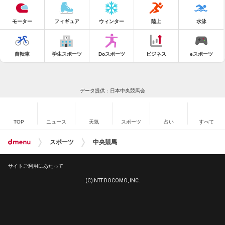
モーター
フィギュア
ウィンター
陸上
水泳
自転車
学生スポーツ
Doスポーツ
ビジネス
eスポーツ
データ提供：日本中央競馬会
TOP
ニュース
天気
スポーツ
占い
すべて
スポーツ
中央競馬
サイトご利用にあたって
(C) NTT DOCOMO, INC.