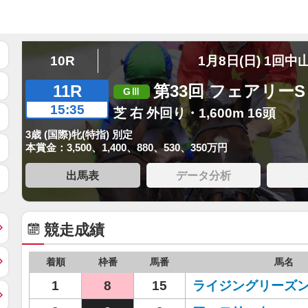
10R
1月8日(日) 1回中
11R
第33回 フェアリーS
15:35
芝 右 外回り・1,600m 16頭
3歳 (国際)牝(特指) 別定
本賞金：3,500、1,400、880、530、350万円
出馬表
データ分析
競走成績
着順
枠番
馬番
馬名
1
8
15
ライジングリーズ