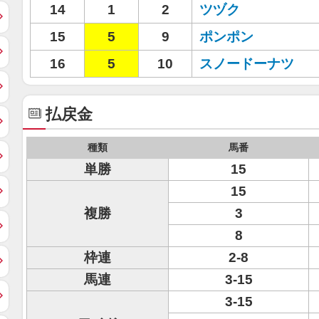
14
1
2
ツヅク
15
5
9
ポンポン
16
5
10
スノードーナツ
払戻金
種類
馬番
単勝
15
15
複勝
3
8
枠連
2-8
馬連
3-15
3-15