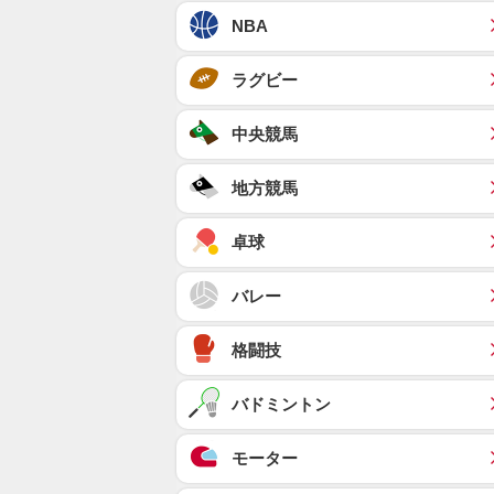
NBA
ラグビー
中央競馬
地方競馬
卓球
バレー
格闘技
バドミントン
モーター