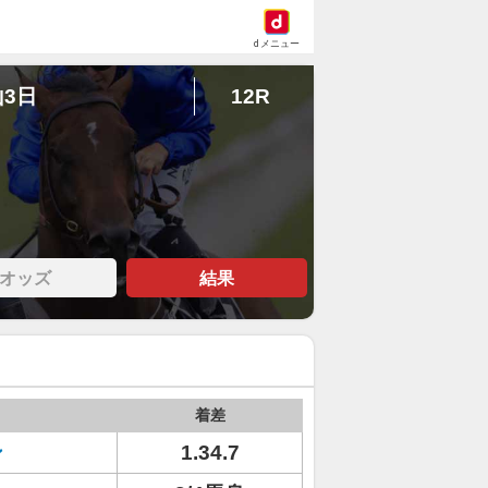
dメニュー
山3日
12R
オッズ
結果
着差
ン
1.34.7