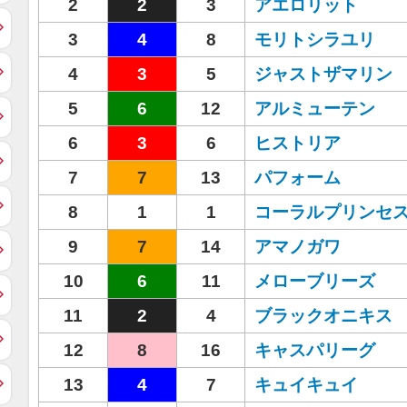
2
2
3
アエロリット
3
4
8
モリトシラユリ
4
3
5
ジャストザマリン
5
6
12
アルミューテン
6
3
6
ヒストリア
7
7
13
パフォーム
8
1
1
コーラルプリンセ
9
7
14
アマノガワ
10
6
11
メローブリーズ
11
2
4
ブラックオニキス
12
8
16
キャスパリーグ
13
4
7
キュイキュイ