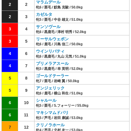
マラムデール
2
2
牝6 / 栗毛 / 鮫島 克駿 / 50.0kg
カゼルタ
2
3
牝5 / 栗毛 / 中谷 雄太 / 51.0kg
サンソヴール
3
4
牝6 / 黒鹿毛 / 津村 明秀 / 52.0kg
リーサルウェポン
3
5
牝6 / 鹿毛 / 川島 信二 / 50.0kg
ウインリバティ
4
6
牝6 / 黒鹿毛 / 丸山 元気 / 51.0kg
プリメラアスール
4
7
牝5 / 黒鹿毛 / 幸 英明 / 52.0kg
ゴールドテーラー
5
8
牝7 / 栗毛 / 岩崎 翼 / 50.0kg
アンジェリック
5
9
牝6 / 鹿毛 / 横山 和生 / 51.0kg
シャルール
6
10
牝5 / 栗毛 / S.フォーリー / 55.0kg
マキシマムドパリ
6
11
牝5 / 芦毛 / 岩田 康誠 / 53.0kg
クリノラホール
7
12
牝4 / 芦毛 / 北村 友一 / 53.0kg