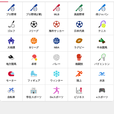
プロ野球
プロ野球(2軍)
MLB
高校野球
侍ジャパン
ゴルフ
Jリーグ
海外サッカー
日本代表
テニス
大相撲
Bリーグ
NBA
ラグビー
中央競馬
地方競馬
卓球
バレー
格闘技
バドミントン
モーター
フィギュア
ウィンター
陸上
水泳
自転車
学生スポーツ
Doスポーツ
ビジネス
eスポーツ