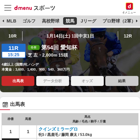
dメニュー
球
MLB
ゴルフ
高校野球
競馬
Jリーグ
プロ野球（2軍）
10R
1月14日(土) 1回中京1日
12R
第54回 愛知杯
11R
15:25
芝 左・2,000m 15頭
4歳以上 (国際)牝 ハンデ
本賞金：3,600、1,400、900、540、360万円
出馬表
データ分析
オッズ
結果
出馬表
馬名
枠番
馬番
馬齢 / 毛色 / 騎手 / 斤量
クインズミラーグロ
1
1
牝5 / 黒鹿毛 / 藤岡 康太 / 53.0kg