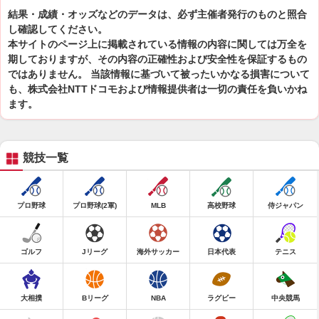
結果・成績・オッズなどのデータは、必ず主催者発行のものと照合
し確認してください。
本サイトのページ上に掲載されている情報の内容に関しては万全を
期しておりますが、その内容の正確性および安全性を保証するもの
ではありません。 当該情報に基づいて被ったいかなる損害について
も、株式会社NTTドコモおよび情報提供者は一切の責任を負いかね
ます。
競技一覧
プロ野球
プロ野球(2軍)
MLB
高校野球
侍ジャパン
ゴルフ
Jリーグ
海外サッカー
日本代表
テニス
大相撲
Bリーグ
NBA
ラグビー
中央競馬