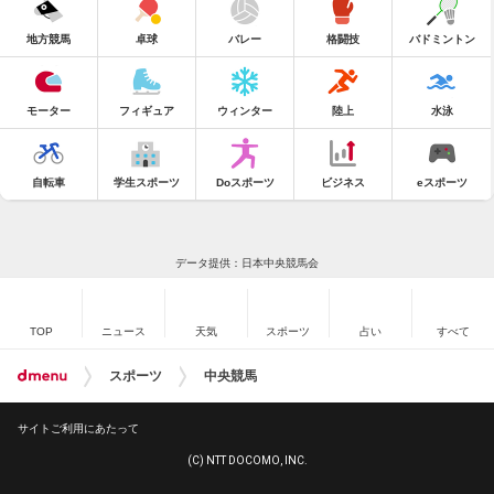
地方競馬
卓球
バレー
格闘技
バドミントン
モーター
フィギュア
ウィンター
陸上
水泳
自転車
学生スポーツ
Doスポーツ
ビジネス
eスポーツ
データ提供：日本中央競馬会
TOP
ニュース
天気
スポーツ
占い
すべて
スポーツ
中央競馬
サイトご利用にあたって
(C) NTT DOCOMO, INC.