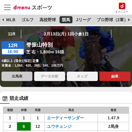
dメニュー
球
MLB
ゴルフ
高校野球
競馬
Jリーグ
プロ野球（2軍）
11R
2月13日(月) 1回小倉1日
脊振山特別
12R
16:00
芝 右・1,800m 16頭
4歳以上 (混合)[指定] 定量
本賞金：1,050、420、260、160、105万円
出馬表
データ分析
オッズ
結果
競走成績
着順
枠番
馬番
馬名
着差
1
1
1
エーティーサンダー
1.47.9
2
6
12
ユウチェンジ
2馬身