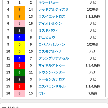
3
1
2
キラージョー
クビ
4
7
14
レッドアルティスタ
1/2馬身
5
7
13
ラスイエットロス
3 1/2馬身
6
8
16
アイオシルケン
クビ
7
2
4
ミスドバウィ
クビ
8
4
8
ジュヒョウ
クビ
9
5
9
コパノハミルトン
1/2馬身
10
5
10
コスモアルヘナ
ハナ
11
4
7
グランプリアクセル
クビ
12
3
5
マイネルアトゥー
1 3/4馬身
13
6
11
トウシンハンター
ハナ
14
2
3
トーセンカナロア
クビ
15
3
6
エスペランサルル
1 1/4馬身
16
8
15
ヴレ
7馬身