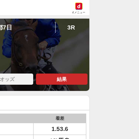
dメニュー
都7日
3R
オッズ
結果
着差
1.53.6