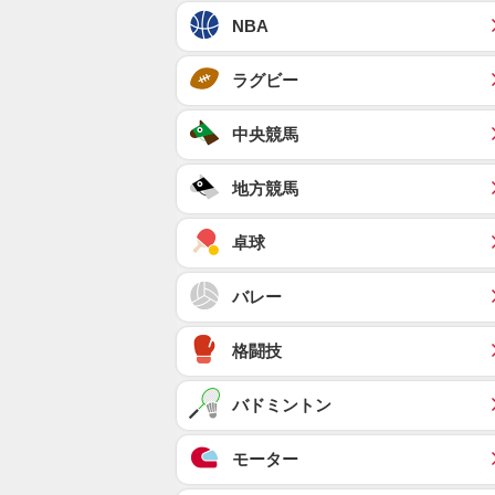
NBA
ラグビー
中央競馬
地方競馬
卓球
バレー
格闘技
バドミントン
モーター