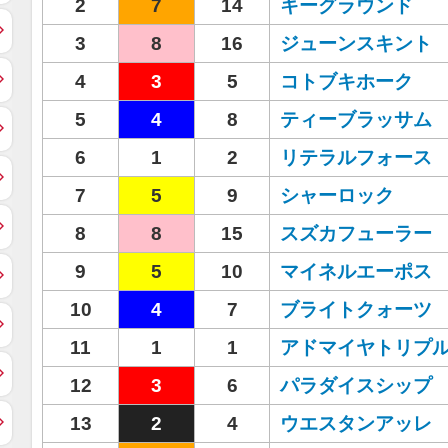
2
7
14
キーグラウンド
3
8
16
ジューンスキント
4
3
5
コトブキホーク
5
4
8
ティーブラッサム
6
1
2
リテラルフォース
7
5
9
シャーロック
8
8
15
スズカフューラー
9
5
10
マイネルエーポス
10
4
7
ブライトクォーツ
11
1
1
アドマイヤトリプ
12
3
6
パラダイスシップ
13
2
4
ウエスタンアッレ