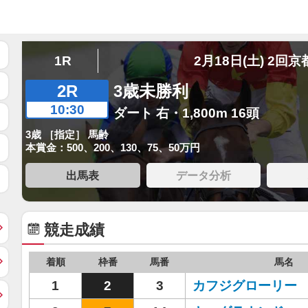
1R
2月18日(土) 2回京
2R
3歳未勝利
10:30
ダート 右・1,800m 16頭
3歳 ［指定］ 馬齢
本賞金：500、200、130、75、50万円
出馬表
データ分析
競走成績
着順
枠番
馬番
馬名
1
2
3
カフジグローリー