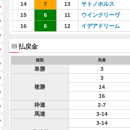
14
7
13
サトノホルス
15
6
11
ウインクリーヴ
16
6
12
イデアドリーム
払戻金
種類
馬番
単勝
3
3
複勝
14
16
枠連
2-7
馬連
3-14
3-14