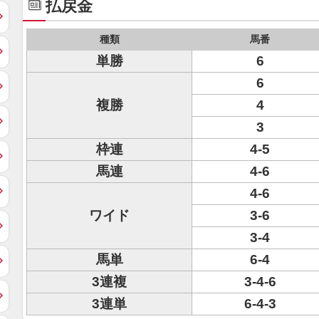
払戻金
種類
馬番
単勝
6
6
複勝
4
3
枠連
4-5
馬連
4-6
4-6
ワイド
3-6
3-4
馬単
6-4
3連複
3-4-6
3連単
6-4-3