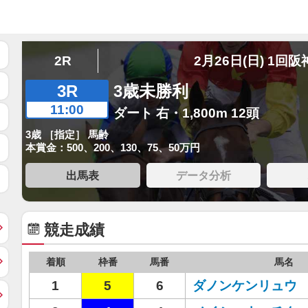
2R
2月26日(日) 1回阪
3R
3歳未勝利
11:00
ダート 右・1,800m 12頭
3歳 ［指定］ 馬齢
本賞金：500、200、130、75、50万円
出馬表
データ分析
競走成績
着順
枠番
馬番
馬名
1
5
6
ダノンケンリュウ