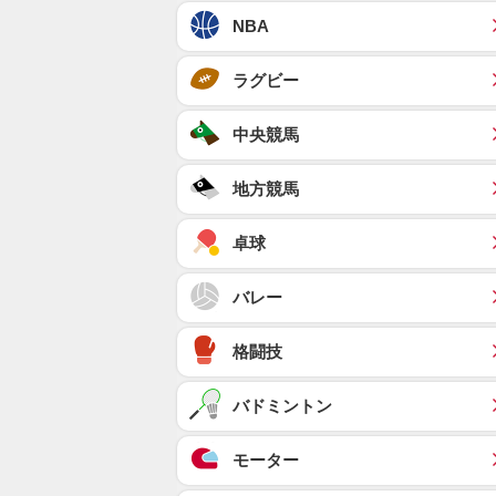
NBA
ラグビー
中央競馬
地方競馬
卓球
バレー
格闘技
バドミントン
モーター