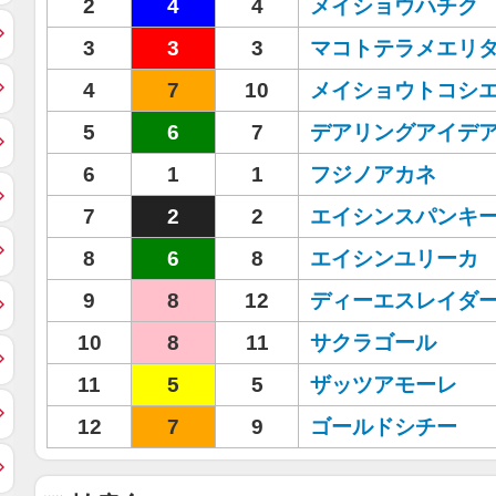
2
4
4
メイショウハチク
3
3
3
マコトテラメエリ
4
7
10
メイショウトコシ
5
6
7
デアリングアイデ
6
1
1
フジノアカネ
7
2
2
エイシンスパンキ
8
6
8
エイシンユリーカ
9
8
12
ディーエスレイダ
10
8
11
サクラゴール
11
5
5
ザッツアモーレ
12
7
9
ゴールドシチー