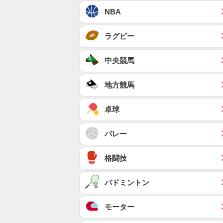
NBA
ラグビー
中央競馬
地方競馬
卓球
バレー
格闘技
バドミントン
モーター