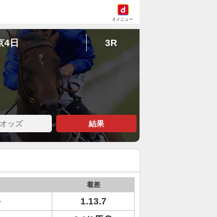
dメニュー
京4日
3R
オッズ
結果
着差
キ
1.13.7