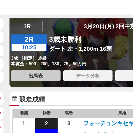
1R
3月20日(月) 2回中
2R
3歳未勝利
10:25
ダート 左・1,200m 16頭
3歳 ［指定］ 馬齢
本賞金：500、200、130、75、50万円
出馬表
データ分析
競走成績
着順
枠番
馬番
馬名
1
2
3
フォーチュンキセ