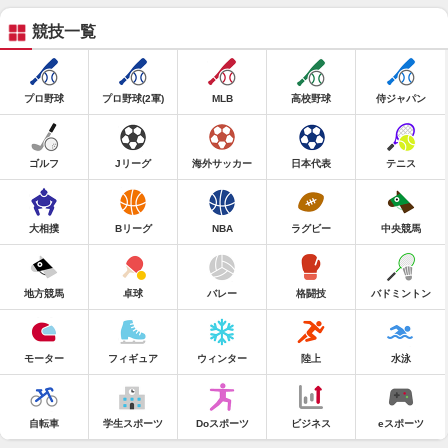
競技一覧
プロ野球
プロ野球(2軍)
MLB
高校野球
侍ジャパン
ゴルフ
Jリーグ
海外サッカー
日本代表
テニス
大相撲
Bリーグ
NBA
ラグビー
中央競馬
地方競馬
卓球
バレー
格闘技
バドミントン
モーター
フィギュア
ウィンター
陸上
水泳
自転車
学生スポーツ
Doスポーツ
ビジネス
eスポーツ