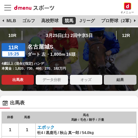
dメニュー
球
MLB
ゴルフ
高校野球
競馬
Jリーグ
プロ野球（2軍）
10R
3月25日(土) 2回中京5日
12R
名古屋城S
11R
15:25
ダート 左・1,800m 16頭
4歳以上 (混合)[指定] ハンデ
本賞金：1,820、730、460、270、182万円
出馬表
データ分析
オッズ
結果
出馬表
馬名
枠番
馬番
馬齢 / 毛色 / 騎手 / 斤量
エポック
1
1
牡4 / 黒鹿毛 / 秋山 真一郎 / 54.0kg