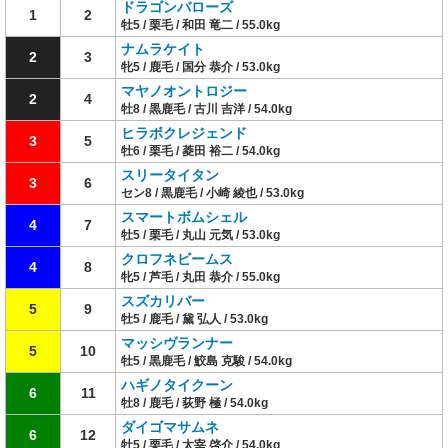
ドラゴンバローズ
1
2
牡5 / 栗毛 / 和田 竜二 / 55.0kg
ナムラケイト
2
3
牝5 / 鹿毛 / 国分 恭介 / 53.0kg
マヤノオントロジー
2
4
牡8 / 黒鹿毛 / 古川 吉洋 / 54.0kg
ヒラボクレジェンド
3
5
牡6 / 栗毛 / 菱田 裕二 / 54.0kg
スリータイタン
3
6
セン8 / 黒鹿毛 / 小崎 綾也 / 53.0kg
スマートボムシェル
4
7
牡5 / 栗毛 / 丸山 元気 / 53.0kg
クロフネビームス
4
8
牝5 / 芦毛 / 丸田 恭介 / 55.0kg
スズカリバー
5
9
牡5 / 鹿毛 / 黛 弘人 / 53.0kg
マッシヴランナー
5
10
牡5 / 黒鹿毛 / 鮫島 克駿 / 54.0kg
ハギノタイクーン
6
11
牡8 / 鹿毛 / 荻野 極 / 54.0kg
ダイゴマサムネ
6
12
牡5 / 栗毛 / 太宰 啓介 / 54.0kg