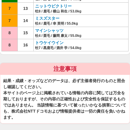
ニットウビクトリー
7
13
牡8 / 鹿毛 / 横山 和生 / 53.0kg
ミスズスター
7
14
牡4 / 鹿毛 / 幸 英明 / 55.0kg
マインシャッツ
8
15
牡4 / 栗毛 / 藤岡 康太 / 55.0kg
トウケイウイン
8
16
牡7 / 黒鹿毛 / 酒井 学 / 54.0kg
注意事項
結果・成績・オッズなどのデータは、必ず主催者発行のものと照合
し確認してください。
本サイトのページ上に掲載されている情報の内容に関しては万全を
期しておりますが、その内容の正確性および安全性を保証するもの
ではありません。 当該情報に基づいて被ったいかなる損害について
も、株式会社NTTドコモおよび情報提供者は一切の責任を負いかね
ます。