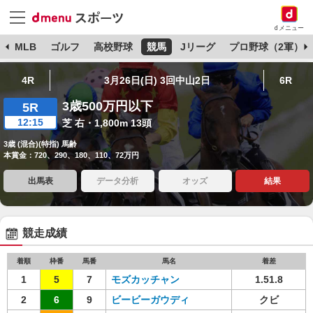
dメニュー
球
MLB
ゴルフ
高校野球
競馬
Jリーグ
プロ野球（2軍）
4R
3月26日(日) 3回中山2日
6R
3歳500万円以下
5R
12:15
芝 右・1,800m 13頭
3歳 (混合)(特指) 馬齢
本賞金：720、290、180、110、72万円
出馬表
データ分析
オッズ
結果
競走成績
着順
枠番
馬番
馬名
着差
1
5
7
モズカッチャン
1.51.8
2
6
9
ビービーガウディ
クビ