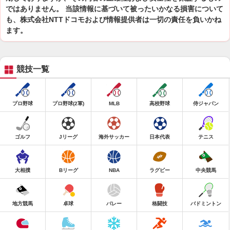
ではありません。 当該情報に基づいて被ったいかなる損害について
も、株式会社NTTドコモおよび情報提供者は一切の責任を負いかね
ます。
競技一覧
プロ野球
プロ野球(2軍)
MLB
高校野球
侍ジャパン
ゴルフ
Jリーグ
海外サッカー
日本代表
テニス
大相撲
Bリーグ
NBA
ラグビー
中央競馬
地方競馬
卓球
バレー
格闘技
バドミントン