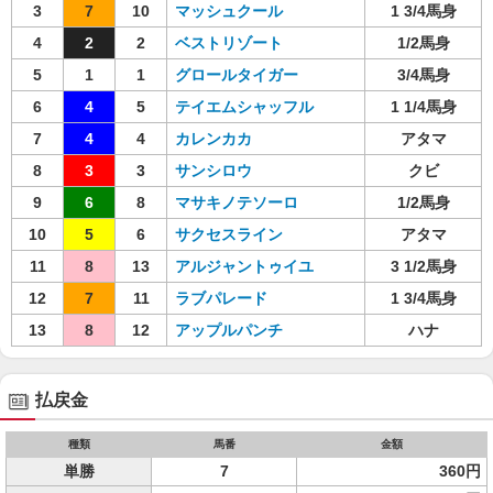
3
7
10
マッシュクール
1 3/4馬身
4
2
2
ベストリゾート
1/2馬身
5
1
1
グロールタイガー
3/4馬身
6
4
5
テイエムシャッフル
1 1/4馬身
7
4
4
カレンカカ
アタマ
8
3
3
サンシロウ
クビ
9
6
8
マサキノテソーロ
1/2馬身
10
5
6
サクセスライン
アタマ
11
8
13
アルジャントゥイユ
3 1/2馬身
12
7
11
ラブパレード
1 3/4馬身
13
8
12
アップルパンチ
ハナ
払戻金
種類
馬番
金額
単勝
7
360円