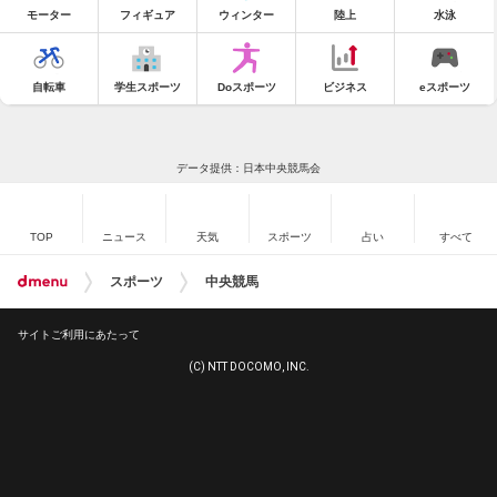
モーター
フィギュア
ウィンター
陸上
水泳
自転車
学生スポーツ
Doスポーツ
ビジネス
eスポーツ
データ提供：日本中央競馬会
TOP
ニュース
天気
スポーツ
占い
すべて
スポーツ
中央競馬
サイトご利用にあたって
(C) NTT DOCOMO, INC.