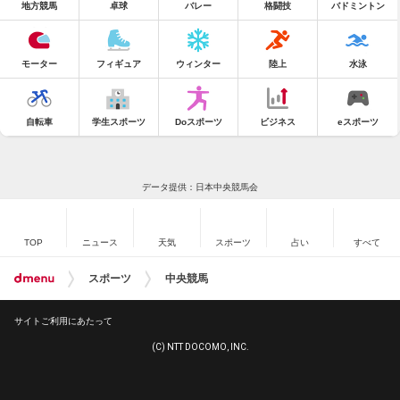
地方競馬
卓球
バレー
格闘技
バドミントン
モーター
フィギュア
ウィンター
陸上
水泳
自転車
学生スポーツ
Doスポーツ
ビジネス
eスポーツ
データ提供：日本中央競馬会
TOP
ニュース
天気
スポーツ
占い
すべて
スポーツ
中央競馬
サイトご利用にあたって
(C) NTT DOCOMO, INC.