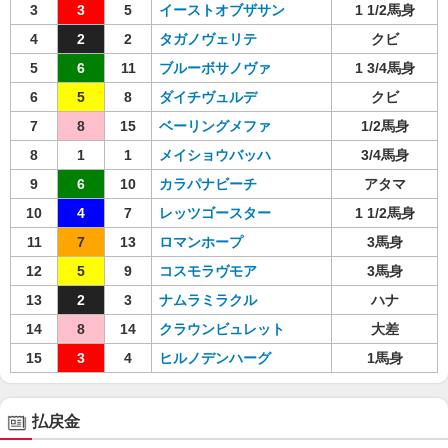
3
3
5
イーストオブザサン
1 1/2馬身
4
2
2
タガノヴェリテ
クビ
5
6
11
ブルーボサノヴァ
1 3/4馬身
6
5
8
ダイチヴュルデ
クビ
7
8
15
ベーリングメファ
1/2馬身
8
1
1
メイショウバッハ
3/4馬身
9
6
10
カラパナビーチ
アタマ
10
4
7
レッツゴースター
1 1/2馬身
11
7
13
ロマンホープ
3馬身
12
5
9
コスモラヴモア
3馬身
13
2
3
ナムラミラクル
ハナ
14
8
14
クラウンビュレット
大差
15
3
4
ヒルノデンハーグ
1馬身
払戻金