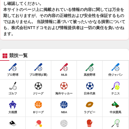
し確認してください。
本サイトのページ上に掲載されている情報の内容に関しては万全を
期しておりますが、その内容の正確性および安全性を保証するもの
ではありません。 当該情報に基づいて被ったいかなる損害について
も、株式会社NTTドコモおよび情報提供者は一切の責任を負いかね
ます。
競技一覧
プロ野球
プロ野球(2軍)
MLB
高校野球
侍ジャパン
ゴルフ
Jリーグ
海外サッカー
日本代表
テニス
大相撲
Bリーグ
NBA
ラグビー
中央競馬