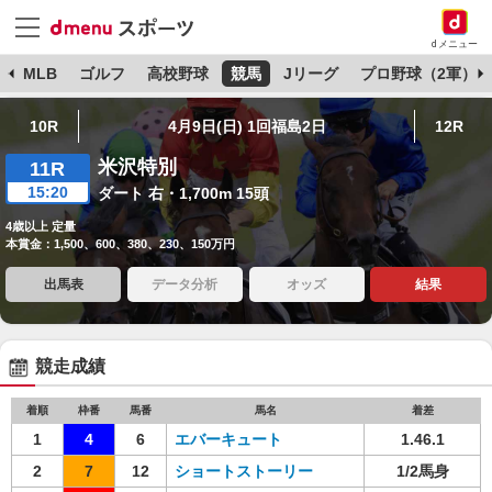
dメニュー
球
MLB
ゴルフ
高校野球
競馬
Jリーグ
プロ野球（2軍）
10R
4月9日(日) 1回福島2日
12R
米沢特別
11R
15:20
ダート 右・1,700m 15頭
4歳以上 定量
本賞金：1,500、600、380、230、150万円
出馬表
データ分析
オッズ
結果
競走成績
着順
枠番
馬番
馬名
着差
1
4
6
エバーキュート
1.46.1
2
7
12
ショートストーリー
1/2馬身