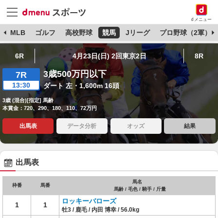
dメニュー
球
MLB
ゴルフ
高校野球
競馬
Jリーグ
プロ野球（2軍）
6R
4月23日(日) 2回東京2日
8R
3歳500万円以下
7R
13:30
ダート 左・1,600m 16頭
3歳 (混合)[指定] 馬齢
本賞金：720、290、180、110、72万円
出馬表
データ分析
オッズ
結果
出馬表
馬名
枠番
馬番
馬齢 / 毛色 / 騎手 / 斤量
ロッキーバローズ
1
1
牡3 / 鹿毛 / 内田 博幸 / 56.0kg