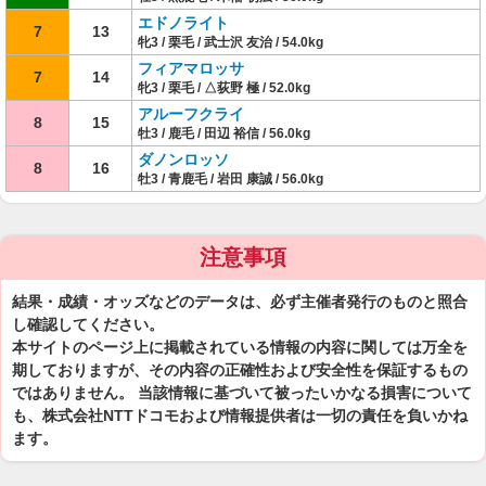
エドノライト
7
13
牝3 / 栗毛 / 武士沢 友治 / 54.0kg
フィアマロッサ
7
14
牝3 / 栗毛 / △荻野 極 / 52.0kg
アルーフクライ
8
15
牡3 / 鹿毛 / 田辺 裕信 / 56.0kg
ダノンロッソ
8
16
牡3 / 青鹿毛 / 岩田 康誠 / 56.0kg
注意事項
結果・成績・オッズなどのデータは、必ず主催者発行のものと照合
し確認してください。
本サイトのページ上に掲載されている情報の内容に関しては万全を
期しておりますが、その内容の正確性および安全性を保証するもの
ではありません。 当該情報に基づいて被ったいかなる損害について
も、株式会社NTTドコモおよび情報提供者は一切の責任を負いかね
ます。