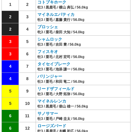
コトブキホーク
1
2
牡3 / 黒鹿毛 / 横山 典弘 / 56.0kg
マイネルエパティカ
2
3
牡3 / 栗毛 / 嘉藤 貴行 / 56.0kg
ブロッシェ
2
4
牝3 / 栗毛 / 柴田 大知 / 54.0kg
シャムロック
3
5
牡3 / 栗毛 / 吉田 豊 / 56.0kg
フィスキオ
3
6
牡3 / 栗毛 / 北村 宏司 / 56.0kg
タイセイブレーク
4
7
牡3 / 栗毛 / 池添 謙一 / 56.0kg
バリンジャー
4
8
牡3 / 栗毛 / 和田 竜二 / 56.0kg
リードザフィールド
5
9
牡3 / 栗毛 / 大野 拓弥 / 56.0kg
マイネルレンカ
5
10
牡3 / 黒鹿毛 / 柴山 雄一 / 56.0kg
サノサマー
6
11
牡3 / 栗毛 / 戸崎 圭太 / 56.0kg
ロージズバード
6
12
牡3 / 黒鹿毛 / 木幡 初広 / 56.0kg