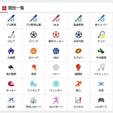
競技一覧
プロ野球
プロ野球(2軍)
MLB
高校野球
侍ジャパン
ゴルフ
Jリーグ
海外サッカー
日本代表
テニス
大相撲
Bリーグ
NBA
ラグビー
中央競馬
地方競馬
卓球
バレー
格闘技
バドミントン
モーター
フィギュア
ウィンター
陸上
水泳
自転車
学生スポーツ
Doスポーツ
ビジネス
eスポーツ