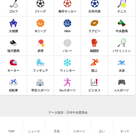
ゴルフ
Jリーグ
海外サッカー
日本代表
テニス
大相撲
Bリーグ
NBA
ラグビー
中央競馬
地方競馬
卓球
バレー
格闘技
バドミントン
モーター
フィギュア
ウィンター
陸上
水泳
自転車
学生スポーツ
Doスポーツ
ビジネス
eスポーツ
データ提供：日本中央競馬会
TOP
ニュース
天気
スポーツ
占い
すべて