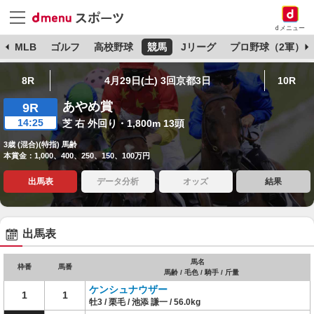
dメニュー
球
MLB
ゴルフ
高校野球
競馬
Jリーグ
プロ野球（2軍）
8R
4月29日(土) 3回京都3日
10R
あやめ賞
9R
14:25
芝 右 外回り・1,800m 13頭
3歳 (混合)(特指) 馬齢
本賞金：1,000、400、250、150、100万円
出馬表
データ分析
オッズ
結果
出馬表
馬名
枠番
馬番
馬齢 / 毛色 / 騎手 / 斤量
ケンシュナウザー
1
1
牡3 / 栗毛 / 池添 謙一 / 56.0kg