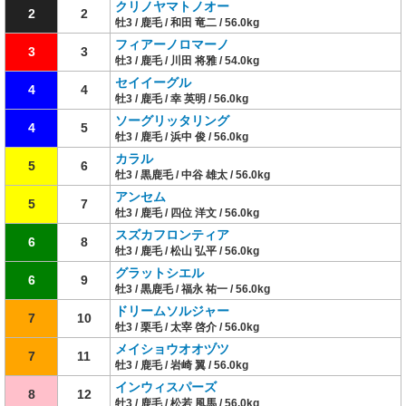
クリノヤマトノオー
2
2
牡3 / 鹿毛 / 和田 竜二 / 56.0kg
フィアーノロマーノ
3
3
牡3 / 鹿毛 / 川田 将雅 / 54.0kg
セイイーグル
4
4
牡3 / 鹿毛 / 幸 英明 / 56.0kg
ソーグリッタリング
4
5
牡3 / 鹿毛 / 浜中 俊 / 56.0kg
カラル
5
6
牡3 / 黒鹿毛 / 中谷 雄太 / 56.0kg
アンセム
5
7
牡3 / 鹿毛 / 四位 洋文 / 56.0kg
スズカフロンティア
6
8
牡3 / 鹿毛 / 松山 弘平 / 56.0kg
グラットシエル
6
9
牡3 / 黒鹿毛 / 福永 祐一 / 56.0kg
ドリームソルジャー
7
10
牡3 / 栗毛 / 太宰 啓介 / 56.0kg
メイショウオオヅツ
7
11
牡3 / 鹿毛 / 岩崎 翼 / 56.0kg
インウィスパーズ
8
12
牡3 / 鹿毛 / 松若 風馬 / 56.0kg