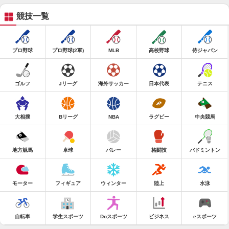
競技一覧
プロ野球
プロ野球(2軍)
MLB
高校野球
侍ジャパン
ゴルフ
Jリーグ
海外サッカー
日本代表
テニス
大相撲
Bリーグ
NBA
ラグビー
中央競馬
地方競馬
卓球
バレー
格闘技
バドミントン
モーター
フィギュア
ウィンター
陸上
水泳
自転車
学生スポーツ
Doスポーツ
ビジネス
eスポーツ