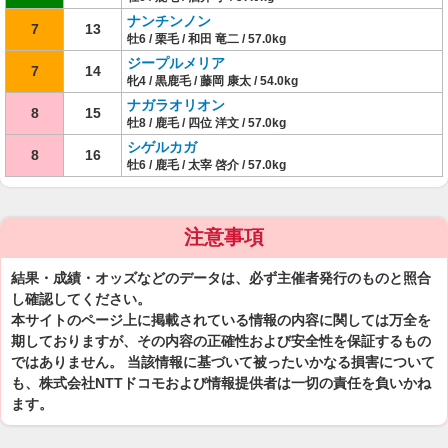
ナンチンノン
7
13
牡6 / 栗毛 / 和田 竜二 / 57.0kg
ジープルメリア
7
14
牝4 / 黒鹿毛 / 藤岡 康太 / 54.0kg
ナガラオリオン
8
15
牡8 / 鹿毛 / 四位 洋文 / 57.0kg
シゲルカガ
8
16
牡6 / 鹿毛 / 太宰 啓介 / 57.0kg
注意事項
結果・成績・オッズなどのデータは、必ず主催者発行のものと照合
し確認してください。
本サイトのページ上に掲載されている情報の内容に関しては万全を
期しておりますが、その内容の正確性および安全性を保証するもの
ではありません。 当該情報に基づいて被ったいかなる損害について
も、株式会社NTTドコモおよび情報提供者は一切の責任を負いかね
ます。