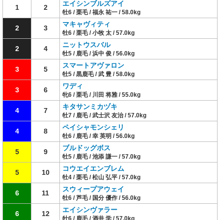
エイシンブルズアイ
1
2
牡6 / 栗毛 / 福永 祐一 / 58.0kg
マキャヴィティ
2
3
牡6 / 栗毛 / 小牧 太 / 57.0kg
ニットウスバル
2
4
牡5 / 鹿毛 / 浜中 俊 / 56.0kg
スマートアヴァロン
3
5
牡5 / 黒鹿毛 / 武 豊 / 58.0kg
ワディ
3
6
牝6 / 栗毛 / 川田 将雅 / 55.0kg
キタサンミカヅキ
4
7
牡7 / 鹿毛 / 武士沢 友治 / 57.0kg
ペイシャモンシェリ
4
8
牡6 / 鹿毛 / 幸 英明 / 56.0kg
ブルドッグボス
5
9
牡5 / 鹿毛 / 池添 謙一 / 57.0kg
コウエイエンブレム
5
10
牡4 / 栗毛 / 松山 弘平 / 57.0kg
スウィープアウェイ
6
11
牡6 / 芦毛 / 国分 優作 / 56.0kg
エイシンヴァラー
6
12
牡6 / 鹿毛 / 酒井 学 / 57.0kg