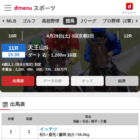
dメニュー
球
MLB
ゴルフ
高校野球
競馬
Jリーグ
プロ野球（2軍）
10R
4月29日(土) 3回京都3日
12R
天王山S
11R
15:35
ダート 右・1,200m 16頭
4歳以上 (混合)[指定] 別定
本賞金：2,200、880、550、330、220万円
出馬表
データ分析
オッズ
結果
出馬表
馬名
枠番
馬番
馬齢 / 毛色 / 騎手 / 斤量
イッテツ
1
1
牡5 / 鹿毛 / 藤岡 佑介 / 56.0kg