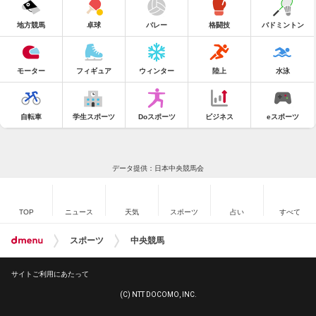
地方競馬
卓球
バレー
格闘技
バドミントン
モーター
フィギュア
ウィンター
陸上
水泳
自転車
学生スポーツ
Doスポーツ
ビジネス
eスポーツ
データ提供：日本中央競馬会
TOP
ニュース
天気
スポーツ
占い
すべて
スポーツ
中央競馬
サイトご利用にあたって
(C) NTT DOCOMO, INC.