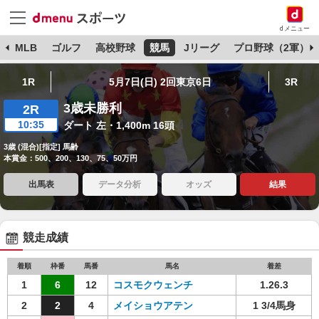
dメニュー
球
MLB
ゴルフ
高校野球
競馬
Jリーグ
プロ野球（2軍）
1R
5月7日(日) 2回東京6日
3R
3歳未勝利
2R
10:35
ダート 左・1,400m 16頭
3歳 (混合)[指定] 馬齢
本賞金：500、200、130、75、50万円
出馬表
データ分析
オッズ
結果
競走成績
着順
枠番
馬番
馬名
着差
1
6
12
コスモクウェンチ
1.26.3
2
2
4
メイショウアテン
1 3/4馬身