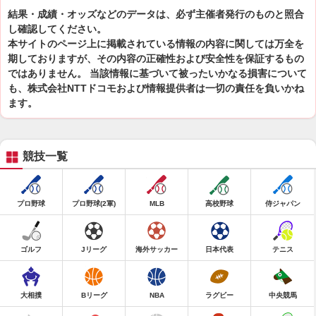
結果・成績・オッズなどのデータは、必ず主催者発行のものと照合
し確認してください。
本サイトのページ上に掲載されている情報の内容に関しては万全を
期しておりますが、その内容の正確性および安全性を保証するもの
ではありません。 当該情報に基づいて被ったいかなる損害について
も、株式会社NTTドコモおよび情報提供者は一切の責任を負いかね
ます。
競技一覧
プロ野球
プロ野球(2軍)
MLB
高校野球
侍ジャパン
ゴルフ
Jリーグ
海外サッカー
日本代表
テニス
大相撲
Bリーグ
NBA
ラグビー
中央競馬