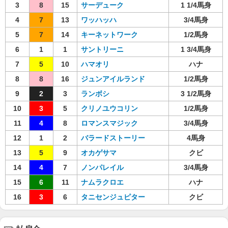
3
8
15
サーデューク
1 1/4馬身
4
7
13
ワッハッハ
3/4馬身
5
7
14
キーネットワーク
1/2馬身
6
1
1
サントリーニ
1 3/4馬身
7
5
10
ハマオリ
ハナ
8
8
16
ジュンアイルランド
1/2馬身
9
2
3
ランボシ
3 1/2馬身
10
3
5
クリノユウコリン
1/2馬身
11
4
8
ロマンスマジック
3/4馬身
12
1
2
バラードストーリー
4馬身
13
5
9
オカゲサマ
クビ
14
4
7
ノンパレイル
3/4馬身
15
6
11
ナムラクロエ
ハナ
16
3
6
タニセンジュピター
クビ