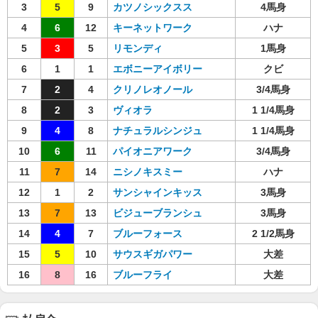
3
5
9
カツノシックスス
4馬身
4
6
12
キーネットワーク
ハナ
5
3
5
リモンディ
1馬身
6
1
1
エボニーアイボリー
クビ
7
2
4
クリノレオノール
3/4馬身
8
2
3
ヴィオラ
1 1/4馬身
9
4
8
ナチュラルシンジュ
1 1/4馬身
10
6
11
パイオニアワーク
3/4馬身
11
7
14
ニシノキスミー
ハナ
12
1
2
サンシャインキッス
3馬身
13
7
13
ビジューブランシュ
3馬身
14
4
7
ブルーフォース
2 1/2馬身
15
5
10
サウスギガパワー
大差
16
8
16
ブルーフライ
大差