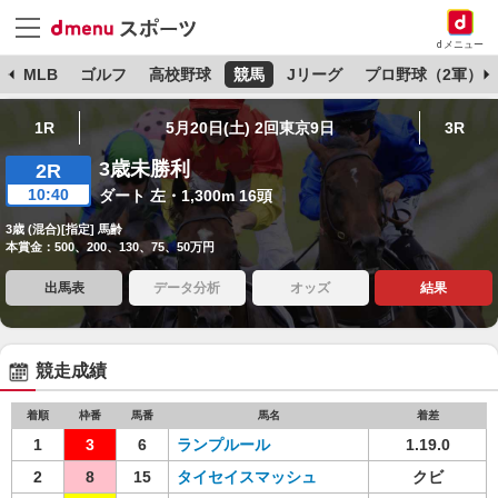
dメニュー
球
MLB
ゴルフ
高校野球
競馬
Jリーグ
プロ野球（2軍）
1R
5月20日(土) 2回東京9日
3R
3歳未勝利
2R
10:40
ダート 左・1,300m 16頭
3歳 (混合)[指定] 馬齢
本賞金：500、200、130、75、50万円
出馬表
データ分析
オッズ
結果
競走成績
着順
枠番
馬番
馬名
着差
1
3
6
ランプルール
1.19.0
2
8
15
タイセイスマッシュ
クビ