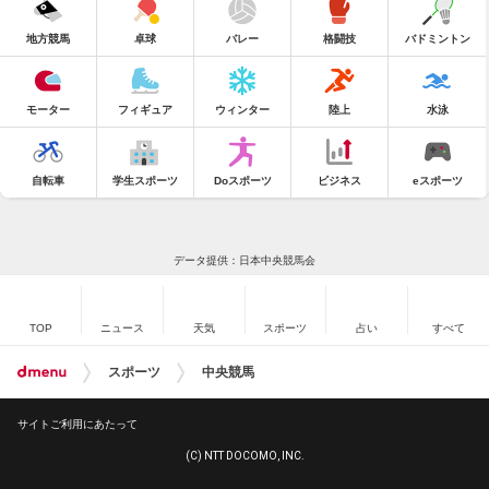
地方競馬
卓球
バレー
格闘技
バドミントン
モーター
フィギュア
ウィンター
陸上
水泳
自転車
学生スポーツ
Doスポーツ
ビジネス
eスポーツ
データ提供：日本中央競馬会
TOP
ニュース
天気
スポーツ
占い
すべて
スポーツ
中央競馬
サイトご利用にあたって
(C) NTT DOCOMO, INC.