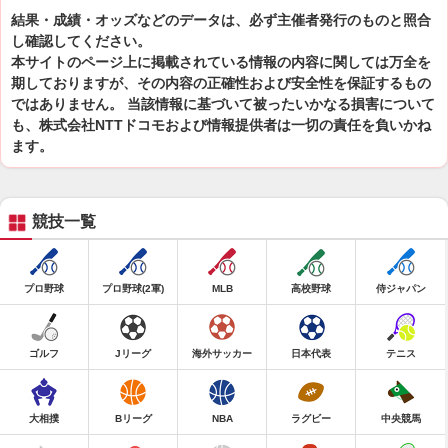
結果・成績・オッズなどのデータは、必ず主催者発行のものと照合
し確認してください。
本サイトのページ上に掲載されている情報の内容に関しては万全を
期しておりますが、その内容の正確性および安全性を保証するもの
ではありません。 当該情報に基づいて被ったいかなる損害について
も、株式会社NTTドコモおよび情報提供者は一切の責任を負いかね
ます。
競技一覧
プロ野球
プロ野球(2軍)
MLB
高校野球
侍ジャパン
ゴルフ
Jリーグ
海外サッカー
日本代表
テニス
大相撲
Bリーグ
NBA
ラグビー
中央競馬