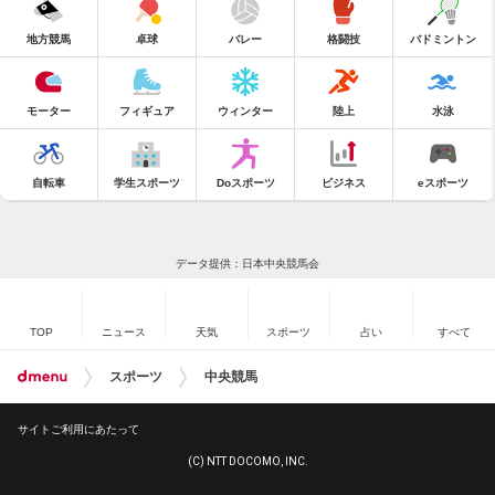
地方競馬
卓球
バレー
格闘技
バドミントン
モーター
フィギュア
ウィンター
陸上
水泳
自転車
学生スポーツ
Doスポーツ
ビジネス
eスポーツ
データ提供：日本中央競馬会
TOP
ニュース
天気
スポーツ
占い
すべて
スポーツ
中央競馬
サイトご利用にあたって
(C) NTT DOCOMO, INC.