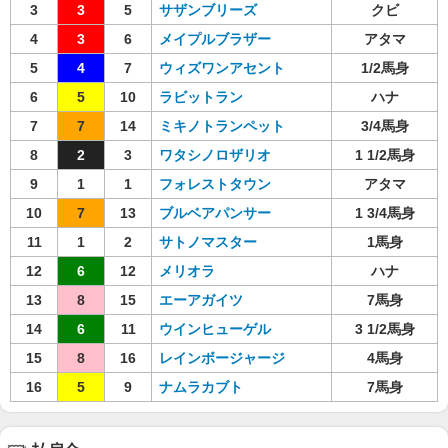
3
3
5
サザンブリーズ
クビ
4
3
6
メイプルブラザー
アタマ
5
4
7
ウィズワンアセント
1/2馬身
6
5
10
ラビットラン
ハナ
7
7
14
ミキノトランペット
3/4馬身
8
2
3
ワタシノロザリオ
1 1/2馬身
9
1
1
フォレストタウン
アタマ
10
7
13
ブルベアパンサー
1 3/4馬身
11
1
2
サトノマスター
1馬身
12
6
12
メリオラ
ハナ
13
8
15
エーアガイツ
7馬身
14
6
11
ウインヒューゲル
3 1/2馬身
15
8
16
レインボージャージ
4馬身
16
5
9
ナムラカブト
7馬身