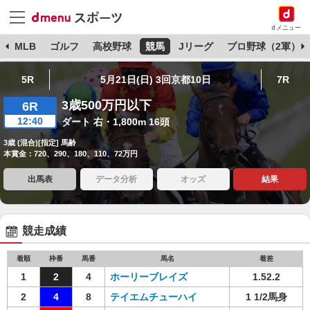
dメニュー
球
MLB
ゴルフ
高校野球
競馬
Jリーグ
プロ野球（2軍）
5R
5月21日(日) 3回京都10日
7R
3歳500万円以下
6R
12:40
ダート 右・1,800m 16頭
3歳 (混合)[指定] 馬齢
本賞金：720、290、180、110、72万円
出馬表
データ分析
オッズ
結果
競走成績
着順
枠番
馬番
馬名
着差
1
2
4
ホーリーブレイズ
1.52.2
2
4
8
テイエムチューハイ
1 1/2馬身