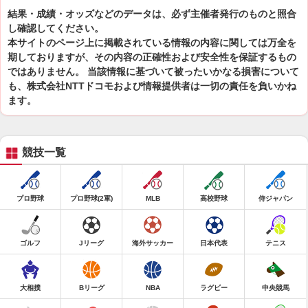
結果・成績・オッズなどのデータは、必ず主催者発行のものと照合
し確認してください。
本サイトのページ上に掲載されている情報の内容に関しては万全を
期しておりますが、その内容の正確性および安全性を保証するもの
ではありません。 当該情報に基づいて被ったいかなる損害について
も、株式会社NTTドコモおよび情報提供者は一切の責任を負いかね
ます。
競技一覧
プロ野球
プロ野球(2軍)
MLB
高校野球
侍ジャパン
ゴルフ
Jリーグ
海外サッカー
日本代表
テニス
大相撲
Bリーグ
NBA
ラグビー
中央競馬