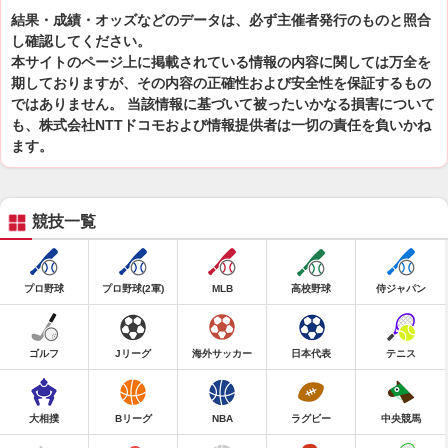
結果・成績・オッズなどのデータは、必ず主催者発行のものと照合
し確認してください。
本サイトのページ上に掲載されている情報の内容に関しては万全を
期しておりますが、その内容の正確性および安全性を保証するもの
ではありません。 当該情報に基づいて被ったいかなる損害について
も、株式会社NTTドコモおよび情報提供者は一切の責任を負いかね
ます。
競技一覧
プロ野球
プロ野球(2軍)
MLB
高校野球
侍ジャパン
ゴルフ
Jリーグ
海外サッカー
日本代表
テニス
大相撲
Bリーグ
NBA
ラグビー
中央競馬