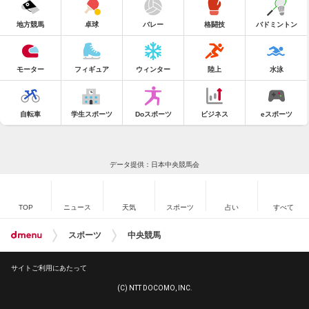
地方競馬
卓球
バレー
格闘技
バドミントン
モーター
フィギュア
ウィンター
陸上
水泳
自転車
学生スポーツ
Doスポーツ
ビジネス
eスポーツ
データ提供：日本中央競馬会
TOP
ニュース
天気
スポーツ
占い
すべて
スポーツ
中央競馬
サイトご利用にあたって
(C) NTT DOCOMO, INC.