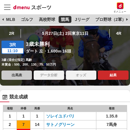
dメニュー
球
MLB
ゴルフ
高校野球
競馬
Jリーグ
プロ野球（2軍）
2R
5月27日(土) 2回東京11日
4R
3歳未勝利
3R
11:10
ダート 左・1,600m 16頭
3歳 (混合)[指定] 馬齢
本賞金：500、200、130、75、50万円
出馬表
データ分析
オッズ
結果
競走成績
着順
枠番
馬番
馬名
着差
1
1
1
ソレイユドパリ
1.35.8
2
7
14
サトノグリーン
7馬身