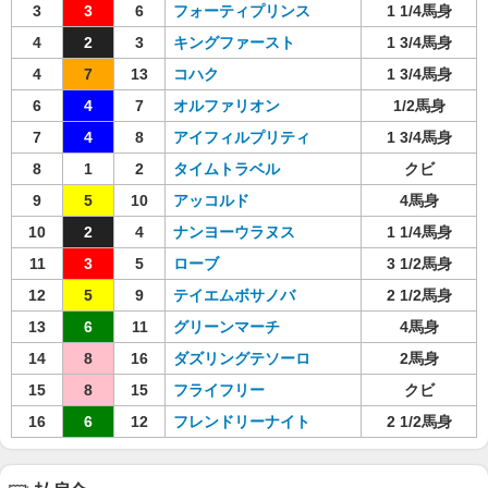
3
3
6
フォーティプリンス
1 1/4馬身
4
2
3
キングファースト
1 3/4馬身
4
7
13
コハク
1 3/4馬身
6
4
7
オルファリオン
1/2馬身
7
4
8
アイフィルプリティ
1 3/4馬身
8
1
2
タイムトラベル
クビ
9
5
10
アッコルド
4馬身
10
2
4
ナンヨーウラヌス
1 1/4馬身
11
3
5
ローブ
3 1/2馬身
12
5
9
テイエムボサノバ
2 1/2馬身
13
6
11
グリーンマーチ
4馬身
14
8
16
ダズリングテソーロ
2馬身
15
8
15
フライフリー
クビ
16
6
12
フレンドリーナイト
2 1/2馬身