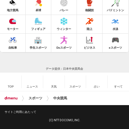
地方競馬
卓球
バレー
格闘技
バドミントン
モーター
フィギュア
ウィンター
陸上
水泳
自転車
学生スポーツ
Doスポーツ
ビジネス
eスポーツ
データ提供：日本中央競馬会
TOP
ニュース
天気
スポーツ
占い
すべて
スポーツ
中央競馬
サイトご利用にあたって
(C) NTT DOCOMO, INC.