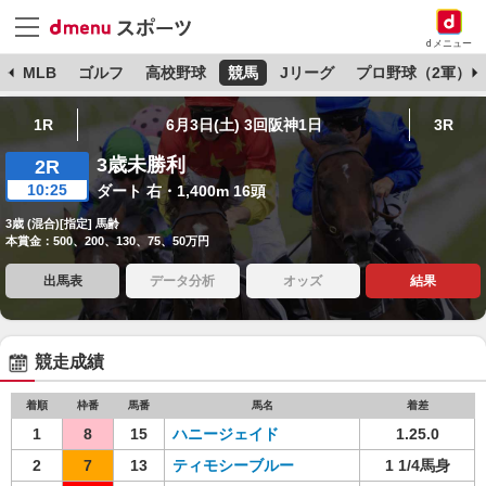
dメニュー
球
MLB
ゴルフ
高校野球
競馬
Jリーグ
プロ野球（2軍）
1R
6月3日(土) 3回阪神1日
3R
3歳未勝利
2R
10:25
ダート 右・1,400m 16頭
3歳 (混合)[指定] 馬齢
本賞金：500、200、130、75、50万円
出馬表
データ分析
オッズ
結果
競走成績
着順
枠番
馬番
馬名
着差
1
8
15
ハニージェイド
1.25.0
2
7
13
ティモシーブルー
1 1/4馬身