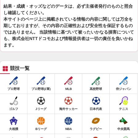
結果・成績・オッズなどのデータは、必ず主催者発行のものと照合
し確認してください。
本サイトのページ上に掲載されている情報の内容に関しては万全を
期しておりますが、その内容の正確性および安全性を保証するもの
ではありません。 当該情報に基づいて被ったいかなる損害について
も、株式会社NTTドコモおよび情報提供者は一切の責任を負いかね
ます。
競技一覧
プロ野球
プロ野球(2軍)
MLB
高校野球
侍ジャパン
ゴルフ
Jリーグ
海外サッカー
日本代表
テニス
大相撲
Bリーグ
NBA
ラグビー
中央競馬