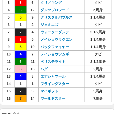
3
3
6
クリノキング
クビ
4
6
12
ダンツプロシード
5馬身
5
5
9
クリスタルバブルス
1 1/4馬身
6
1
2
ジェミニズ
クビ
7
2
4
ウォーターダンテ
3 1/2馬身
8
3
5
メイショウラクエン
1 3/4馬身
9
5
10
バックファイヤー
1 1/4馬身
10
4
7
メイショウツムギ
クビ
11
6
11
ペリステライト
2 1/2馬身
12
8
16
ハグ
2馬身
13
4
8
エアシャマール
1 3/4馬身
14
1
1
フライングスター
クビ
15
2
3
マイギフト
3馬身
16
7
14
ワールドスター
7馬身