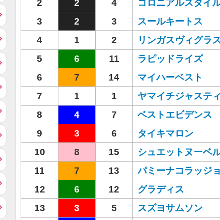
2
2
4
コロニアルスタイ
3
2
3
スールキートス
4
1
2
リンガスヴィグラ
5
6
11
ラピッドライズ
6
7
14
マイハーベスト
7
1
1
ヤマイチジャステ
8
4
7
ベストエビデンス
9
3
6
タイキマロン
10
8
15
シュエットヌーベ
11
7
13
パミーナコラッジ
12
6
12
グラディス
13
3
5
スズヨサムソン