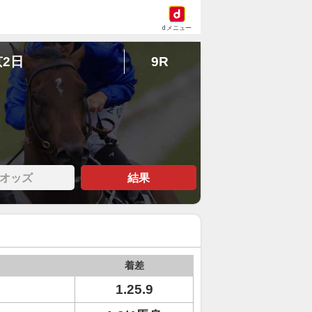
dメニュー
京2日
9R
オッズ
結果
着差
1.25.9