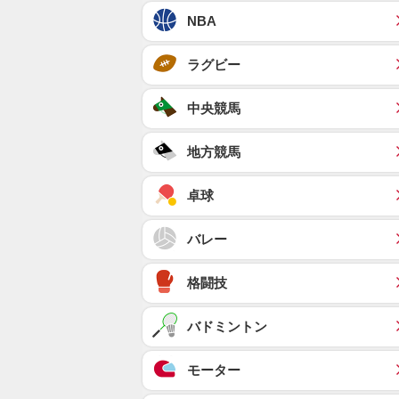
NBA
ラグビー
中央競馬
地方競馬
卓球
バレー
格闘技
バドミントン
モーター