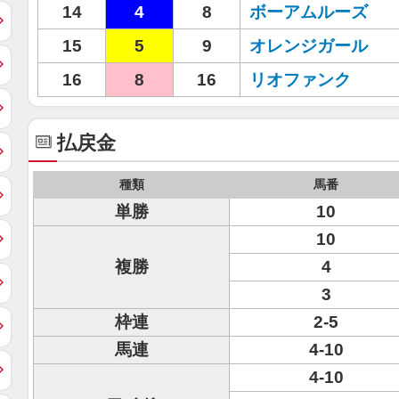
14
4
8
ボーアムルーズ
15
5
9
オレンジガール
16
8
16
リオファンク
払戻金
種類
馬番
単勝
10
10
複勝
4
3
枠連
2-5
馬連
4-10
4-10