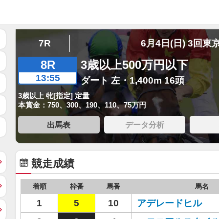
7R
6月4日(日) 3回東
8R
3歳以上500万円以下
13:55
ダート 左・1,400m 16頭
3歳以上 牝[指定] 定量
本賞金：750、300、190、110、75万円
出馬表
データ分析
競走成績
着順
枠番
馬番
馬名
1
5
10
アデレードヒル