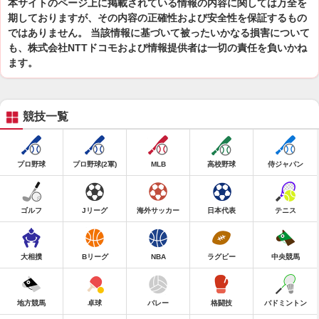
本サイトのページ上に掲載されている情報の内容に関しては万全を
期しておりますが、その内容の正確性および安全性を保証するもの
ではありません。 当該情報に基づいて被ったいかなる損害について
も、株式会社NTTドコモおよび情報提供者は一切の責任を負いかね
ます。
競技一覧
プロ野球
プロ野球(2軍)
MLB
高校野球
侍ジャパン
ゴルフ
Jリーグ
海外サッカー
日本代表
テニス
大相撲
Bリーグ
NBA
ラグビー
中央競馬
地方競馬
卓球
バレー
格闘技
バドミントン