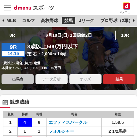
dメニュー
球
MLB
ゴルフ
高校野球
競馬
Jリーグ
プロ野球（2軍）
8R
6月18日(日) 1回函館2日
10R
3歳以上500万円以下
9R
14:15
芝 右・2,000m 14頭
3歳以上 (混合)(特指) 定量
本賞金：750、300、190、110、75万円
出馬表
データ分析
オッズ
結果
競走成績
着順
枠番
馬番
馬名
着差
1
4
6
エフティスパークル
1.59.5
2
1
1
フォルシャー
2 1/2馬身