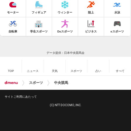
モーター
フィギュア
ウィンター
陸上
水泳
自転車
学生スポーツ
Doスポーツ
ビジネス
eスポーツ
データ提供：日本中央競馬会
TOP
ニュース
天気
スポーツ
占い
すべて
スポーツ
中央競馬
サイトご利用にあたって
(C) NTT DOCOMO, INC.