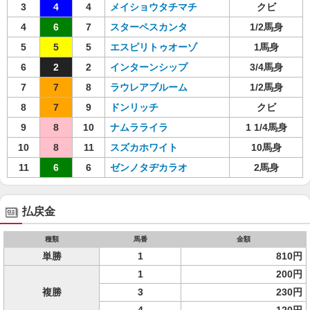
3
4
4
メイショウタチマチ
クビ
4
6
7
スターペスカンタ
1/2馬身
5
5
5
エスピリトゥオーゾ
1馬身
6
2
2
インターンシップ
3/4馬身
7
7
8
ラウレアブルーム
1/2馬身
8
7
9
ドンリッチ
クビ
9
8
10
ナムラライラ
1 1/4馬身
10
8
11
スズカホワイト
10馬身
11
6
6
ゼンノタヂカラオ
2馬身
払戻金
種類
馬番
金額
単勝
1
810円
1
200円
複勝
3
230円