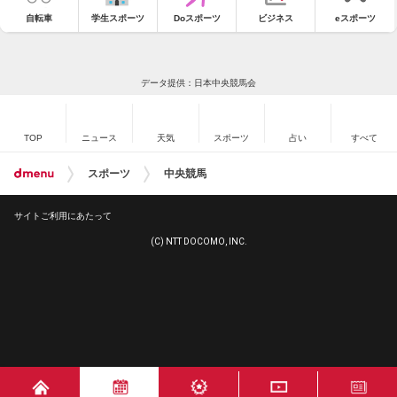
自転車
学生スポーツ
Doスポーツ
ビジネス
eスポーツ
データ提供：日本中央競馬会
TOP
ニュース
天気
スポーツ
占い
すべて
スポーツ
中央競馬
サイトご利用にあたって
(C) NTT DOCOMO, INC.