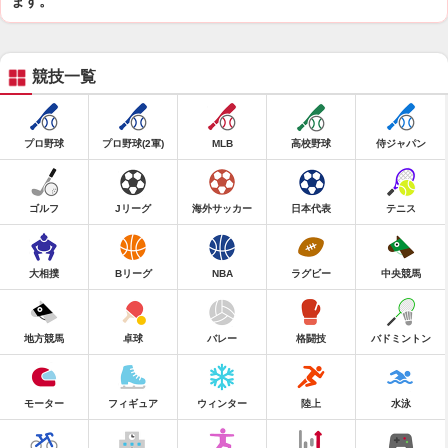
ます。
競技一覧
プロ野球
プロ野球(2軍)
MLB
高校野球
侍ジャパン
ゴルフ
Jリーグ
海外サッカー
日本代表
テニス
大相撲
Bリーグ
NBA
ラグビー
中央競馬
地方競馬
卓球
バレー
格闘技
バドミントン
モーター
フィギュア
ウィンター
陸上
水泳