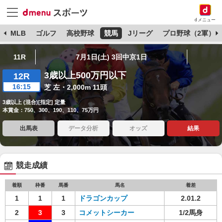
dメニュー
球
MLB
ゴルフ
高校野球
競馬
Jリーグ
プロ野球（2軍）
11R
7月1日(土) 3回中京1日
3歳以上500万円以下
12R
16:15
芝 左・2,000m 11頭
3歳以上 (混合)[指定] 定量
本賞金：750、300、190、110、75万円
出馬表
データ分析
オッズ
結果
競走成績
着順
枠番
馬番
馬名
着差
1
1
1
ドラゴンカップ
2.01.2
2
3
3
コメットシーカー
1/2馬身