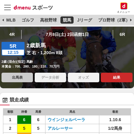
dメニュー
球
MLB
ゴルフ
高校野球
競馬
Jリーグ
プロ野球（2軍）
4R
7月8日(土) 2回函館1日
6R
2歳新馬
5R
12:15
芝 右・1,200m 8頭
2歳 (混合)[指定] 馬齢
本賞金：700、280、180、110、70万円
出馬表
データ分析
オッズ
結果
競走成績
着順
枠番
馬番
馬名
着差
1
6
6
ウインジェルベーラ
1.10.6
2
5
5
アルレーサー
1/2馬身