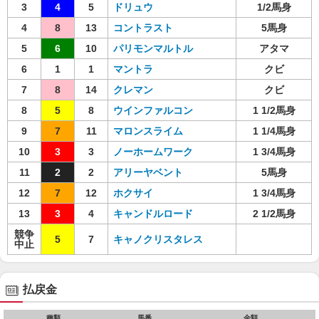
3
4
5
ドリュウ
1/2馬身
4
8
13
コントラスト
5馬身
5
6
10
パリモンマルトル
アタマ
6
1
1
マントラ
クビ
7
8
14
クレマン
クビ
8
5
8
ウインファルコン
1 1/2馬身
9
7
11
マロンスライム
1 1/4馬身
10
3
3
ノーホームワーク
1 3/4馬身
11
2
2
アリーヤベント
5馬身
12
7
12
ホクサイ
1 3/4馬身
13
3
4
キャンドルロード
2 1/2馬身
競争
5
7
キャノクリスタレス
中止
払戻金
種類
馬番
金額