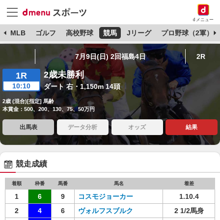
dメニュー
球
MLB
ゴルフ
高校野球
競馬
Jリーグ
プロ野球（2軍）
7月9日(日) 2回福島4日
2R
2歳未勝利
1R
10:10
ダート 右・1,150m 14頭
2歳 (混合)[指定] 馬齢
本賞金：500、200、130、75、50万円
出馬表
データ分析
オッズ
結果
競走成績
着順
枠番
馬番
馬名
着差
1
6
9
コスモジョーカー
1.10.4
2
4
6
ヴォルフスブルク
2 1/2馬身