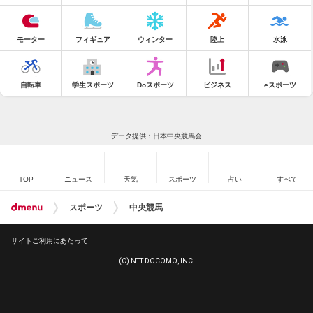
モーター
フィギュア
ウィンター
陸上
水泳
自転車
学生スポーツ
Doスポーツ
ビジネス
eスポーツ
データ提供：日本中央競馬会
TOP
ニュース
天気
スポーツ
占い
すべて
スポーツ
中央競馬
サイトご利用にあたって
(C) NTT DOCOMO, INC.