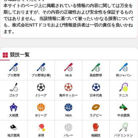
本サイトのページ上に掲載されている情報の内容に関しては万全を
期しておりますが、その内容の正確性および安全性を保証するもの
ではありません。 当該情報に基づいて被ったいかなる損害について
も、株式会社NTTドコモおよび情報提供者は一切の責任を負いかね
ます。
競技一覧
プロ野球
プロ野球(2軍)
MLB
高校野球
侍ジャパン
ゴルフ
Jリーグ
海外サッカー
日本代表
テニス
大相撲
Bリーグ
NBA
ラグビー
中央競馬
地方競馬
卓球
バレー
格闘技
バドミントン