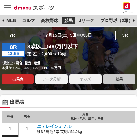
dメニュー
球
MLB
ゴルフ
高校野球
競馬
Jリーグ
プロ野球（2軍）
7R
7月15日(土) 3回中京5日
9R
3歳以上500万円以下
8R
13:55
芝 左・2,000m 13頭
3歳以上 (混合)[指定] 定量
本賞金：750、300、190、110、75万円
出馬表
データ分析
オッズ
結果
出馬表
馬名
枠番
馬番
馬齢 / 毛色 / 騎手 / 斤量
エテレインミノル
1
1
牡3 / 鹿毛 / 幸 英明 / 54.0kg