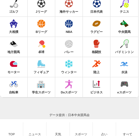
ゴルフ
Jリーグ
海外サッカー
日本代表
テニス
大相撲
Bリーグ
NBA
ラグビー
中央競馬
地方競馬
卓球
バレー
格闘技
バドミントン
モーター
フィギュア
ウィンター
陸上
水泳
自転車
学生スポーツ
Doスポーツ
ビジネス
eスポーツ
データ提供：日本中央競馬会
TOP
ニュース
天気
スポーツ
占い
すべて