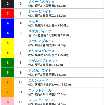
スターペスカンタ
2
2
牡5 / 鹿毛 / △荻野 極 / 55.0kg
ジャーミネイト
3
3
牡3 / 鹿毛 / 和田 竜二 / 54.0kg
キセキ
4
4
牡3 / 黒鹿毛 / 福永 祐一 / 54.0kg
スズカディープ
4
5
セン5 / 青鹿毛 / ☆岩崎 翼 / 56.0kg
ラウレアブルーム
5
6
牡5 / 鹿毛 / 森 裕太朗 / 54.0kg
カリテスグレース
5
7
牝5 / 黒鹿毛 / 松山 弘平 / 55.0kg
シゲルボブキャット
6
8
牡3 / 栗毛 / 富田 暁 / 51.0kg
スズカホワイト
6
9
牡3 / 芦毛 / 岡田 祥嗣 / 54.0kg
エリンソード
7
10
牡3 / 青鹿毛 / M.デムーロ / 54.0kg
コメットシーカー
7
11
牡7 / 鹿毛 / 川田 将雅 / 57.0kg
シャイニーゲール
8
12
牡3 / 鹿毛 / 松若 風馬 / 54.0kg