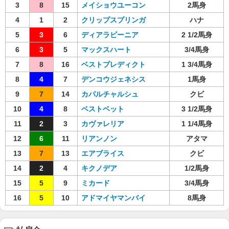
3
8
15
メイショウユーコン
2馬身
4
1
2
クリップスプリンガ
ハナ
5
3
6
ディアラビーニア
2 1/2馬身
6
3
5
マックスハート
3/4馬身
7
8
16
ベストプレディクト
1 3/4馬身
8
4
7
デンコウジェネシス
1馬身
9
7
14
カパルチャルシュ
クビ
10
4
8
ベストベット
3 1/2馬身
11
2
3
カヴァレリア
1 1/4馬身
12
6
11
リアンノン
アタマ
13
7
13
エアブライス
クビ
14
2
4
キクノデア
1/2馬身
15
5
9
ミカード
3/4馬身
16
5
10
アドマイヤマンバイ
8馬身