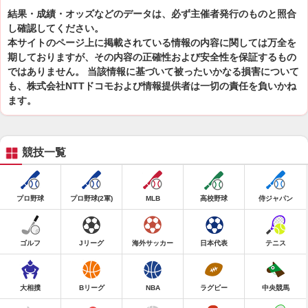
結果・成績・オッズなどのデータは、必ず主催者発行のものと照合
し確認してください。
本サイトのページ上に掲載されている情報の内容に関しては万全を
期しておりますが、その内容の正確性および安全性を保証するもの
ではありません。 当該情報に基づいて被ったいかなる損害について
も、株式会社NTTドコモおよび情報提供者は一切の責任を負いかね
ます。
競技一覧
プロ野球
プロ野球(2軍)
MLB
高校野球
侍ジャパン
ゴルフ
Jリーグ
海外サッカー
日本代表
テニス
大相撲
Bリーグ
NBA
ラグビー
中央競馬