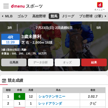
dメニュー
球
MLB
ゴルフ
高校野球
競馬
Jリーグ
プロ野球（2軍）
3R
7月23日(日) 2回函館6日
5R
3歳未勝利
4R
11:20
芝 右・2,000m 16頭
3歳 (混合)[指定] 馬齢
本賞金：500、200、130、75、50万円
出馬表
データ分析
オッズ
結果
競走成績
着順
枠番
馬番
馬名
着差
1
6
12
ショウナンサニー
2.02.7
2
1
1
レッドアランダ
クビ