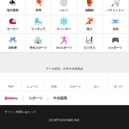
地方競馬
卓球
バレー
格闘技
バドミントン
モーター
フィギュア
ウィンター
陸上
水泳
自転車
学生スポーツ
Doスポーツ
ビジネス
eスポーツ
データ提供：日本中央競馬会
TOP
ニュース
天気
スポーツ
占い
すべて
スポーツ
中央競馬
サイトご利用にあたって
(C) NTT DOCOMO, INC.