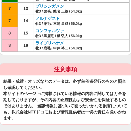
ブリシンガメン
7
13
牝3 / 栗毛 / 蛯名 正義 / 54.0kg
ノルナゲスト
7
14
牡3 / 栗毛 / 三浦 皇成 / 56.0kg
コンフォルツァ
8
15
牡3 / 黒鹿毛 / 黛 弘人 / 56.0kg
ライブリハナメ
8
16
牝3 / 鹿毛 / 中井 裕二 / 54.0kg
注意事項
結果・成績・オッズなどのデータは、必ず主催者発行のものと照合
し確認してください。
本サイトのページ上に掲載されている情報の内容に関しては万全を
期しておりますが、その内容の正確性および安全性を保証するもの
ではありません。 当該情報に基づいて被ったいかなる損害について
も、株式会社NTTドコモおよび情報提供者は一切の責任を負いかね
ます。