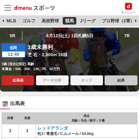
dメニュー
球
MLB
ゴルフ
高校野球
競馬
Jリーグ
プロ野球（2軍）
5R
8月12日(土) 1回札幌5日
7R
3歳未勝利
6R
12:40
芝 右・2,000m 16頭
3歳 (混合)[指定] 馬齢
本賞金：500、200、130、75、50万円
出馬表
データ分析
オッズ
結果
出馬表
馬名
枠番
馬番
馬齢 / 毛色 / 騎手 / 斤量
レッドアランダ
1
1
牝3 / 青鹿毛 / C.ルメール / 54.0kg