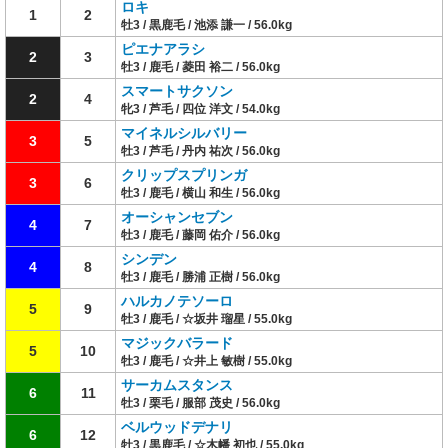
ロキ
1
2
牡3 / 黒鹿毛 / 池添 謙一 / 56.0kg
ピエナアラシ
2
3
牡3 / 鹿毛 / 菱田 裕二 / 56.0kg
スマートサクソン
2
4
牝3 / 芦毛 / 四位 洋文 / 54.0kg
マイネルシルバリー
3
5
牡3 / 芦毛 / 丹内 祐次 / 56.0kg
クリップスプリンガ
3
6
牡3 / 鹿毛 / 横山 和生 / 56.0kg
オーシャンセブン
4
7
牡3 / 鹿毛 / 藤岡 佑介 / 56.0kg
シンデン
4
8
牡3 / 鹿毛 / 勝浦 正樹 / 56.0kg
ハルカノテソーロ
5
9
牡3 / 鹿毛 / ☆坂井 瑠星 / 55.0kg
マジックバラード
5
10
牡3 / 鹿毛 / ☆井上 敏樹 / 55.0kg
サーカムスタンス
6
11
牡3 / 栗毛 / 服部 茂史 / 56.0kg
ベルウッドデナリ
6
12
牡3 / 黒鹿毛 / ☆木幡 初也 / 55.0kg