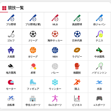
競技一覧
プロ野球
プロ野球(2軍)
MLB
高校野球
侍ジャパン
ゴルフ
Jリーグ
海外サッカー
日本代表
テニス
大相撲
Bリーグ
NBA
ラグビー
中央競馬
地方競馬
卓球
バレー
格闘技
バドミントン
モーター
フィギュア
ウィンター
陸上
水泳
自転車
学生スポーツ
Doスポーツ
ビジネス
eスポーツ