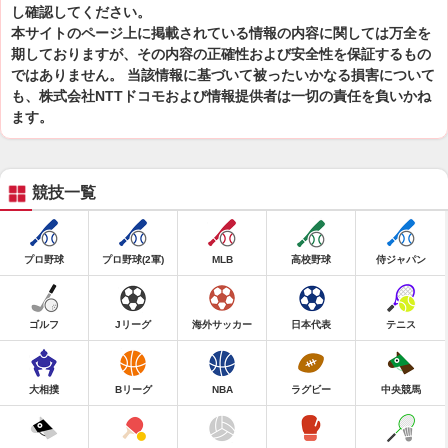
し確認してください。
本サイトのページ上に掲載されている情報の内容に関しては万全を
期しておりますが、その内容の正確性および安全性を保証するもの
ではありません。 当該情報に基づいて被ったいかなる損害について
も、株式会社NTTドコモおよび情報提供者は一切の責任を負いかね
ます。
競技一覧
プロ野球
プロ野球(2軍)
MLB
高校野球
侍ジャパン
ゴルフ
Jリーグ
海外サッカー
日本代表
テニス
大相撲
Bリーグ
NBA
ラグビー
中央競馬