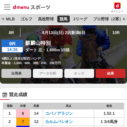
dメニュー
球
MLB
ゴルフ
高校野球
競馬
Jリーグ
プロ野球（2軍）
8R
8月13日(日) 2回新潟6日
10R
麒麟山特別
9R
14:35
ダート 左・1,800m 15頭
3歳以上 (混合)[指定] ハンデ
本賞金：1,500、600、380、230、150万円
出馬表
データ分析
オッズ
結果
競走成績
着順
枠番
馬番
馬名
着差
1
8
14
コパノアラジン
1.52.1
2
7
12
カルムパシオン
1 3/4馬身