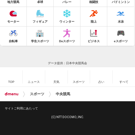
地方競馬
卓球
バレー
格闘技
バドミントン
モーター
フィギュア
ウィンター
陸上
水泳
自転車
学生スポーツ
Doスポーツ
ビジネス
eスポーツ
データ提供：日本中央競馬会
TOP
ニュース
天気
スポーツ
占い
すべて
スポーツ
中央競馬
サイトご利用にあたって
(C) NTT DOCOMO, INC.