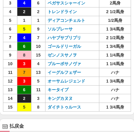
3
4
6
ペガサスシャーイン
2馬身
4
2
2
トレンドライン
2 1/2馬身
5
1
1
ディアコンチェルト
1/2馬身
6
5
9
ソルプレーサ
1 3/4馬身
7
4
7
ハヤブサプリプリ
2 1/2馬身
8
6
10
ゴールドリーガル
1 3/4馬身
9
8
15
ゼンノスサノヲ
1 1/4馬身
10
3
4
ブルーボサノヴァ
1 1/4馬身
11
7
13
イーグルフェザー
ハナ
12
3
5
オーサムレジェンド
1 3/4馬身
13
6
11
キータイプ
ハナ
14
2
3
キングカヌヌ
ハナ
15
5
8
ダイチトゥルース
1 3/4馬身
払戻金