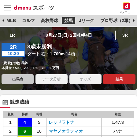
dメニュー
球
MLB
ゴルフ
高校野球
競馬
Jリーグ
プロ野球（2軍）
1R
8月27日(日) 2回札幌4日
3R
3歳未勝利
2R
10:30
ダート 右・1,700m 14頭
3歳 牝[指定] 馬齢
本賞金：500、200、130、75、50万円
出馬表
データ分析
オッズ
結果
競走成績
着順
枠番
馬番
馬名
着差
1
4
5
レッドラトナ
1.47.3
2
6
10
マヤノオラティオ
ハナ