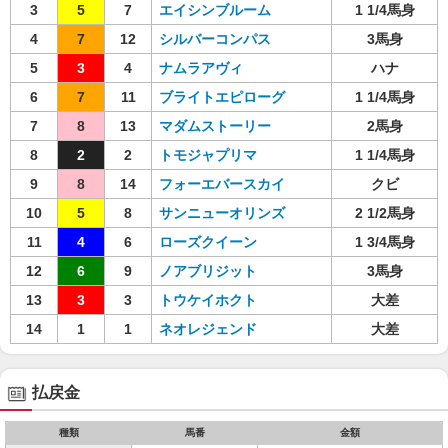
3
5
7
エイシンブルーム
1 1/4馬身
4
7
12
シルバーコンパス
3馬身
5
3
4
ナムラアヴィ
ハナ
6
7
11
ブライトエピローグ
1 1/4馬身
7
8
13
マダムストーリー
2馬身
8
2
2
トモジャプリマ
1 1/4馬身
9
8
14
フォーエバースカイ
クビ
10
5
8
サンニューオリンズ
2 1/2馬身
11
4
6
ローズクイーン
1 3/4馬身
12
6
9
ノアブリジット
3馬身
13
3
3
トウケイホクト
大差
14
1
1
ネオレジェンド
大差
払戻金
種類
馬番
金額