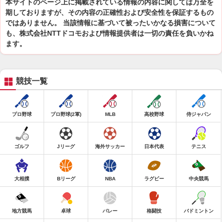
本サイトのページ上に掲載されている情報の内容に関しては万全を
期しておりますが、その内容の正確性および安全性を保証するもの
ではありません。 当該情報に基づいて被ったいかなる損害について
も、株式会社NTTドコモおよび情報提供者は一切の責任を負いかね
ます。
競技一覧
プロ野球
プロ野球(2軍)
MLB
高校野球
侍ジャパン
ゴルフ
Jリーグ
海外サッカー
日本代表
テニス
大相撲
Bリーグ
NBA
ラグビー
中央競馬
地方競馬
卓球
バレー
格闘技
バドミントン