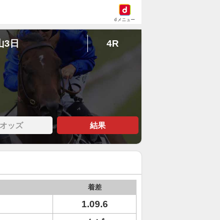
dメニュー
山3日
4R
オッズ
結果
着差
1.09.6