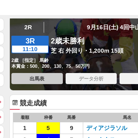
2R
9月16日(土) 4回中
3R
2歳未勝利
11:10
芝 右 外回り・1,200m 15頭
2歳 ［指定］ 馬齢
本賞金：500、200、130、75、50万円
出馬表
データ分析
競走成績
着順
枠番
馬番
馬名
1
5
9
ディアジラソル