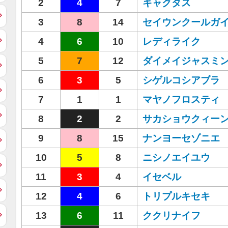
2
4
7
キャクタス
3
8
14
セイウンクールガ
4
6
10
レディライク
5
7
12
ダイメイジャスミ
6
3
5
シゲルコシアブラ
7
1
1
マヤノフロスティ
8
2
2
サカショウクィー
9
8
15
ナンヨーセゾニエ
10
5
8
ニシノエイユウ
11
3
4
イセベル
12
4
6
トリプルキセキ
13
6
11
ククリナイフ