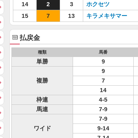
14
2
3
ホクセツ
15
7
13
キラメキサマー
払戻金
種類
馬番
単勝
9
9
複勝
7
14
枠連
4-5
馬連
7-9
7-9
ワイド
9-14
7-14