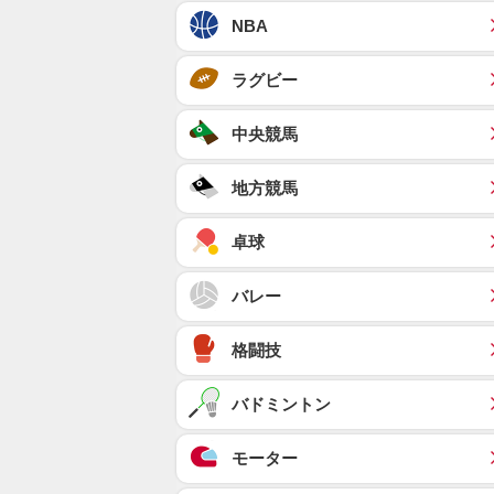
NBA
ラグビー
中央競馬
地方競馬
卓球
バレー
格闘技
バドミントン
モーター