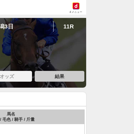
dメニュー
新潟3日
11R
オッズ
結果
馬名
/ 毛色 / 騎手 / 斤量