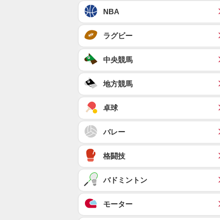
NBA
ラグビー
中央競馬
地方競馬
卓球
バレー
格闘技
バドミントン
モーター