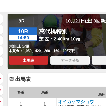
9R
10月21日(土) 3回
10R
萬代橋特別
14:50
芝 左・2,400m 10頭
3歳以上 定量
本賞金：1,050、420、260、160、105万円
出馬表
データ分析
出馬表
枠番
馬番
馬齢 
オイカケマショウ
1
1