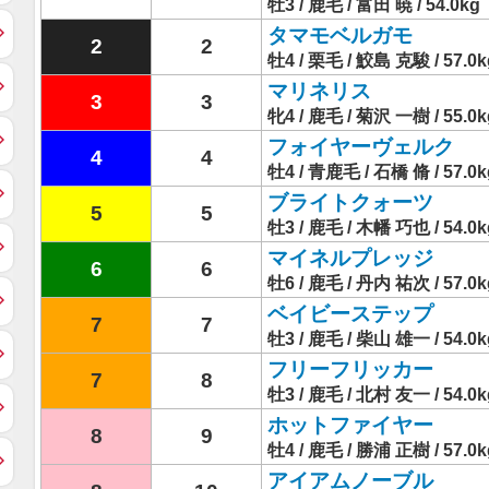
牡3 / 鹿毛 / 富田 暁 / 54.0kg
タマモベルガモ
2
2
牡4 / 栗毛 / 鮫島 克駿 / 57.0k
マリネリス
3
3
牝4 / 鹿毛 / 菊沢 一樹 / 55.0k
フォイヤーヴェルク
4
4
牡4 / 青鹿毛 / 石橋 脩 / 57.0k
ブライトクォーツ
5
5
牡3 / 鹿毛 / 木幡 巧也 / 54.0k
マイネルプレッジ
6
6
牡6 / 鹿毛 / 丹内 祐次 / 57.0k
ベイビーステップ
7
7
牡3 / 鹿毛 / 柴山 雄一 / 54.0k
フリーフリッカー
7
8
牡3 / 鹿毛 / 北村 友一 / 54.0k
ホットファイヤー
8
9
牡4 / 鹿毛 / 勝浦 正樹 / 57.0k
アイアムノーブル