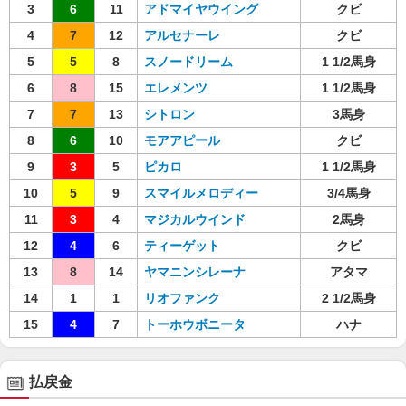
3
6
11
アドマイヤウイング
クビ
4
7
12
アルセナーレ
クビ
5
5
8
スノードリーム
1 1/2馬身
6
8
15
エレメンツ
1 1/2馬身
7
7
13
シトロン
3馬身
8
6
10
モアアピール
クビ
9
3
5
ピカロ
1 1/2馬身
10
5
9
スマイルメロディー
3/4馬身
11
3
4
マジカルウインド
2馬身
12
4
6
ティーゲット
クビ
13
8
14
ヤマニンシレーナ
アタマ
14
1
1
リオファンク
2 1/2馬身
15
4
7
トーホウボニータ
ハナ
払戻金