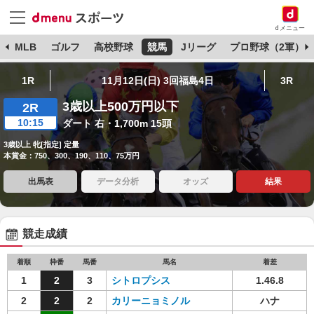
dメニュー
球
MLB
ゴルフ
高校野球
競馬
Jリーグ
プロ野球（2軍）
1R
11月12日(日) 3回福島4日
3R
3歳以上500万円以下
2R
10:15
ダート 右・1,700m 15頭
3歳以上 牝[指定] 定量
本賞金：750、300、190、110、75万円
出馬表
データ分析
オッズ
結果
競走成績
着順
枠番
馬番
馬名
着差
1
2
3
シトロプシス
1.46.8
2
2
2
カリーニョミノル
ハナ