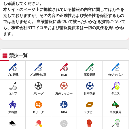
し確認してください。
本サイトのページ上に掲載されている情報の内容に関しては万全を
期しておりますが、その内容の正確性および安全性を保証するもの
ではありません。 当該情報に基づいて被ったいかなる損害について
も、株式会社NTTドコモおよび情報提供者は一切の責任を負いかね
ます。
競技一覧
プロ野球
プロ野球(2軍)
MLB
高校野球
侍ジャパン
ゴルフ
Jリーグ
海外サッカー
日本代表
テニス
大相撲
Bリーグ
NBA
ラグビー
中央競馬