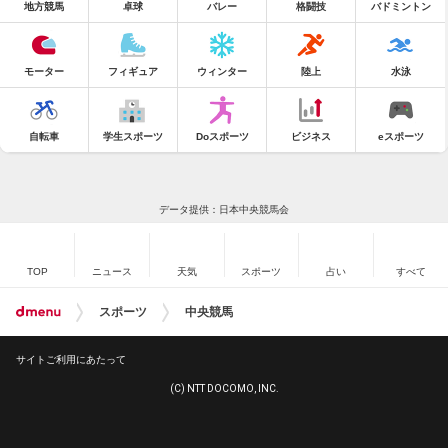
地方競馬
卓球
バレー
格闘技
バドミントン
モーター
フィギュア
ウィンター
陸上
水泳
自転車
学生スポーツ
Doスポーツ
ビジネス
eスポーツ
データ提供：日本中央競馬会
TOP
ニュース
天気
スポーツ
占い
すべて
スポーツ
中央競馬
サイトご利用にあたって
(C) NTT DOCOMO, INC.