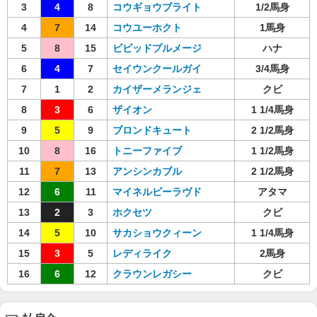
3
4
8
コウギョウブライト
1/2馬身
4
7
14
コウユーホクト
1馬身
5
8
15
ビビッドプルメージ
ハナ
6
4
7
セイウンクールガイ
3/4馬身
7
1
2
カイザーメランジェ
クビ
8
3
6
ザイオン
1 1/4馬身
9
5
9
ブロンドキュート
2 1/2馬身
10
8
16
トニーファイブ
1 1/2馬身
11
7
13
アンシンカブル
2 1/2馬身
12
6
11
マイネルビーラヴド
アタマ
13
2
3
ホクセツ
クビ
14
5
10
サカショウクィーン
1 1/4馬身
15
3
5
レディライク
2馬身
16
6
12
クラウンレガシー
クビ