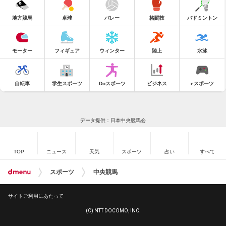
地方競馬
卓球
バレー
格闘技
バドミントン
モーター
フィギュア
ウィンター
陸上
水泳
自転車
学生スポーツ
Doスポーツ
ビジネス
eスポーツ
データ提供：日本中央競馬会
TOP
ニュース
天気
スポーツ
占い
すべて
スポーツ
中央競馬
サイトご利用にあたって
(C) NTT DOCOMO, INC.