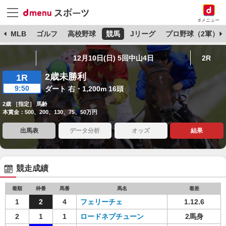
dメニュー
球
MLB
ゴルフ
高校野球
競馬
Jリーグ
プロ野球（2軍）
12月10日(日) 5回中山4日
2R
2歳未勝利
1R
9:50
ダート 右・1,200m 16頭
2歳 ［指定］ 馬齢
本賞金：500、200、130、75、50万円
出馬表
データ分析
オッズ
結果
競走成績
着順
枠番
馬番
馬名
着差
1
2
4
フェリーチェ
1.12.6
2
1
1
ロードネプチューン
2馬身