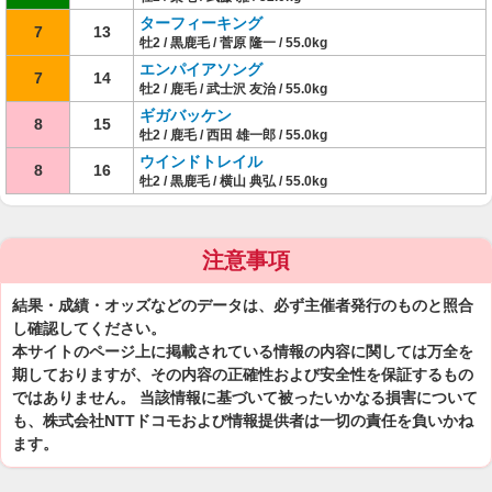
ターフィーキング
7
13
牡2 / 黒鹿毛 / 菅原 隆一 / 55.0kg
エンパイアソング
7
14
牡2 / 鹿毛 / 武士沢 友治 / 55.0kg
ギガバッケン
8
15
牡2 / 鹿毛 / 西田 雄一郎 / 55.0kg
ウインドトレイル
8
16
牡2 / 黒鹿毛 / 横山 典弘 / 55.0kg
注意事項
結果・成績・オッズなどのデータは、必ず主催者発行のものと照合
し確認してください。
本サイトのページ上に掲載されている情報の内容に関しては万全を
期しておりますが、その内容の正確性および安全性を保証するもの
ではありません。 当該情報に基づいて被ったいかなる損害について
も、株式会社NTTドコモおよび情報提供者は一切の責任を負いかね
ます。