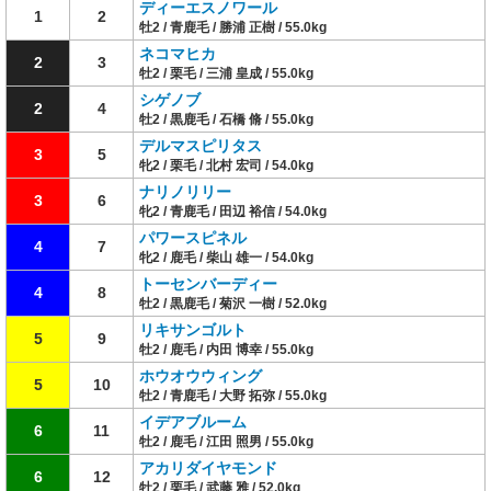
ディーエスノワール
1
2
牡2 / 青鹿毛 / 勝浦 正樹 / 55.0kg
ネコマヒカ
2
3
牡2 / 栗毛 / 三浦 皇成 / 55.0kg
シゲノブ
2
4
牡2 / 黒鹿毛 / 石橋 脩 / 55.0kg
デルマスピリタス
3
5
牝2 / 栗毛 / 北村 宏司 / 54.0kg
ナリノリリー
3
6
牝2 / 青鹿毛 / 田辺 裕信 / 54.0kg
パワースピネル
4
7
牝2 / 鹿毛 / 柴山 雄一 / 54.0kg
トーセンバーディー
4
8
牡2 / 黒鹿毛 / 菊沢 一樹 / 52.0kg
リキサンゴルト
5
9
牡2 / 鹿毛 / 内田 博幸 / 55.0kg
ホウオウウィング
5
10
牡2 / 青鹿毛 / 大野 拓弥 / 55.0kg
イデアブルーム
6
11
牡2 / 鹿毛 / 江田 照男 / 55.0kg
アカリダイヤモンド
6
12
牡2 / 栗毛 / 武藤 雅 / 52.0kg