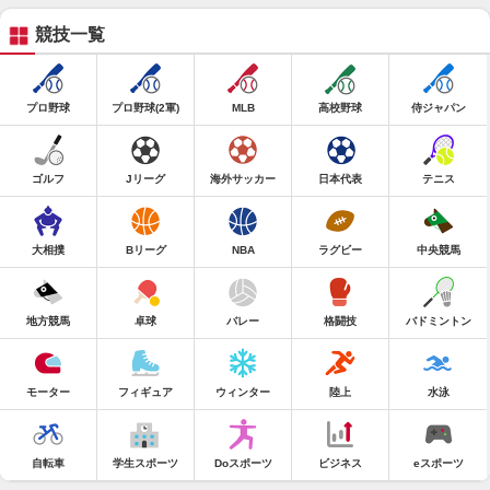
競技一覧
プロ野球
プロ野球(2軍)
MLB
高校野球
侍ジャパン
ゴルフ
Jリーグ
海外サッカー
日本代表
テニス
大相撲
Bリーグ
NBA
ラグビー
中央競馬
地方競馬
卓球
バレー
格闘技
バドミントン
モーター
フィギュア
ウィンター
陸上
水泳
自転車
学生スポーツ
Doスポーツ
ビジネス
eスポーツ