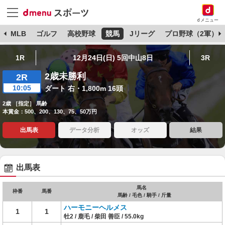
dメニュー
球
MLB
ゴルフ
高校野球
競馬
Jリーグ
プロ野球（2軍）
1R
12月24日(日) 5回中山8日
3R
2歳未勝利
2R
10:05
ダート 右・1,800m 16頭
2歳 ［指定］ 馬齢
本賞金：500、200、130、75、50万円
出馬表
データ分析
オッズ
結果
出馬表
馬名
枠番
馬番
馬齢 / 毛色 / 騎手 / 斤量
ハーモニーヘルメス
1
1
牡2 / 鹿毛 / 柴田 善臣 / 55.0kg