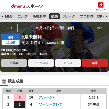
dメニュー
球
MLB
ゴルフ
高校野球
競馬
Jリーグ
プロ野球（2軍）
3R
12月24日(日) 5回中山8日
5R
2歳未勝利
4R
11:05
芝 右 外回り・1,600m 16頭
2歳 (混合)[指定] 馬齢
本賞金：500、200、130、75、50万円
出馬表
データ分析
オッズ
結果
競走成績
着順
枠番
馬番
馬名
着差
1
8
16
アルーシャ
1.36.1
2
2
4
ソーラーフレア
3/4馬身