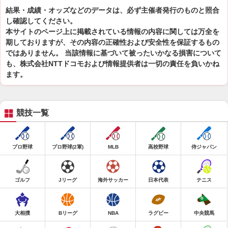
結果・成績・オッズなどのデータは、必ず主催者発行のものと照合
し確認してください。
本サイトのページ上に掲載されている情報の内容に関しては万全を
期しておりますが、その内容の正確性および安全性を保証するもの
ではありません。 当該情報に基づいて被ったいかなる損害について
も、株式会社NTTドコモおよび情報提供者は一切の責任を負いかね
ます。
競技一覧
プロ野球
プロ野球(2軍)
MLB
高校野球
侍ジャパン
ゴルフ
Jリーグ
海外サッカー
日本代表
テニス
大相撲
Bリーグ
NBA
ラグビー
中央競馬