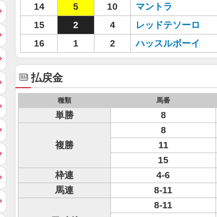
14
5
10
マントラ
15
2
4
レッドテソーロ
16
1
2
ハッスルボーイ
払戻金
種類
馬番
単勝
8
8
複勝
11
15
枠連
4-6
馬連
8-11
8-11