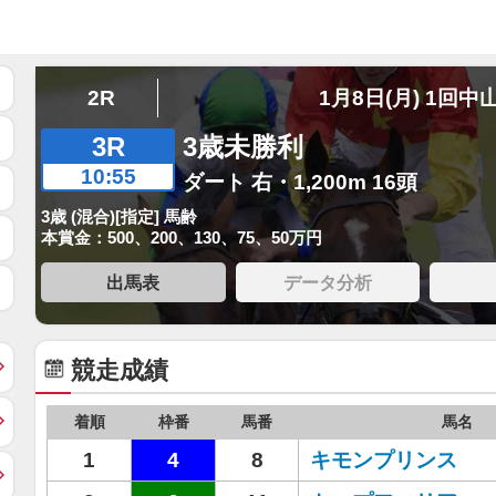
2R
1月8日(月) 1回中
3R
3歳未勝利
10:55
ダート 右・1,200m 16頭
3歳 (混合)[指定] 馬齢
本賞金：500、200、130、75、50万円
出馬表
データ分析
競走成績
着順
枠番
馬番
馬名
1
4
8
キモンプリンス