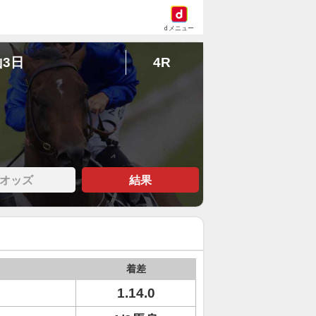
dメニュー
山3日
4R
オッズ
結果
着差
1.14.0