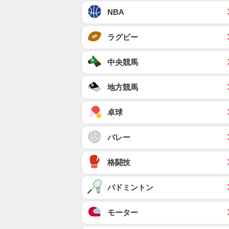
NBA
ラグビー
中央競馬
地方競馬
卓球
バレー
格闘技
バドミントン
モーター