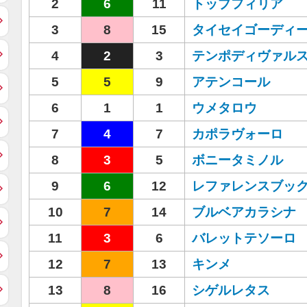
2
6
11
トップフィリア
3
8
15
タイセイゴーディ
4
2
3
テンポディヴァル
5
5
9
アテンコール
6
1
1
ウメタロウ
7
4
7
カポラヴォーロ
8
3
5
ボニータミノル
9
6
12
レファレンスブッ
10
7
14
ブルベアカラシナ
11
3
6
バレットテソーロ
12
7
13
キンメ
13
8
16
シゲルレタス