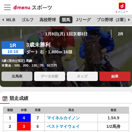
dメニュー
球
MLB
ゴルフ
高校野球
競馬
Jリーグ
プロ野球（2軍）
1月8日(月) 1回京都3日
2R
3歳未勝利
1R
10:10
ダート 右・1,800m 16頭
3歳 (混合)[指定] 馬齢
本賞金：500、200、130、75、50万円
出馬表
データ分析
オッズ
結果
競走成績
着順
枠番
馬番
馬名
着差
1
4
7
マイネルカイノン
1.54.9
2
3
6
ベストマイウェイ
1/2馬身