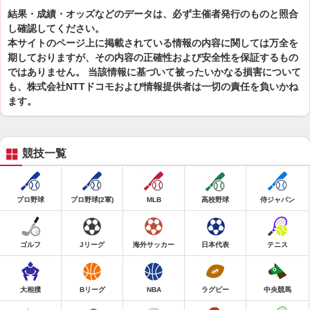
結果・成績・オッズなどのデータは、必ず主催者発行のものと照合
し確認してください。
本サイトのページ上に掲載されている情報の内容に関しては万全を
期しておりますが、その内容の正確性および安全性を保証するもの
ではありません。 当該情報に基づいて被ったいかなる損害について
も、株式会社NTTドコモおよび情報提供者は一切の責任を負いかね
ます。
競技一覧
プロ野球
プロ野球(2軍)
MLB
高校野球
侍ジャパン
ゴルフ
Jリーグ
海外サッカー
日本代表
テニス
大相撲
Bリーグ
NBA
ラグビー
中央競馬