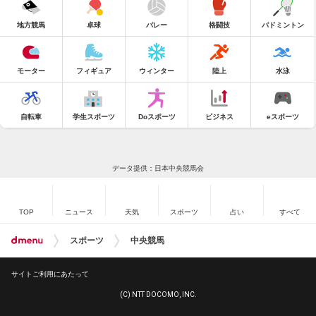
地方競馬
卓球
バレー
格闘技
バドミントン
モーター
フィギュア
ウィンター
陸上
水泳
自転車
学生スポーツ
Doスポーツ
ビジネス
eスポーツ
データ提供：日本中央競馬会
TOP
ニュース
天気
スポーツ
占い
すべて
スポーツ
中央競馬
サイトご利用にあたって
(C) NTT DOCOMO, INC.