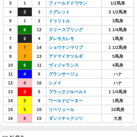
3
1
1
フィールドドウサン
1/2馬身
4
2
3
イグレット
3 1/2馬身
5
1
2
ドゥリトル
3馬身
6
6
12
スリースプリング
1 1/4馬身
7
2
4
ダレモカレモ
1馬身
8
7
14
ショウナンマリブ
1 1/2馬身
9
7
13
アドマイヤツルギ
5馬身
10
6
11
ヴィジャランス
4馬身
11
4
8
グランサージュ
ハナ
12
8
16
シメイ
ハナ
13
3
5
ブラックジルベルト
1 1/4馬身
14
5
9
ワールドビーター
1馬身
15
5
10
リベリュール
10馬身
16
8
15
ダンツチャクジツ
大差