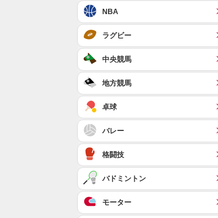
NBA
ラグビー
中央競馬
地方競馬
卓球
バレー
格闘技
バドミントン
モーター