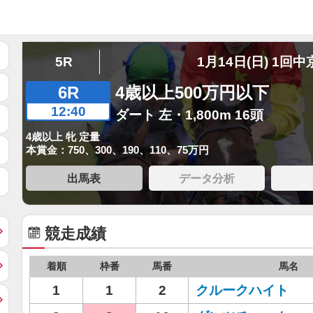
5R
1月14日(日) 1回中
6R
4歳以上500万円以下
12:40
ダート 左・1,800m 16頭
4歳以上 牝 定量
本賞金：750、300、190、110、75万円
出馬表
データ分析
競走成績
着順
枠番
馬番
馬名
1
1
2
クルークハイト