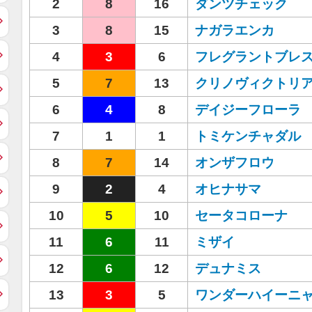
2
8
16
ダンツチェック
3
8
15
ナガラエンカ
4
3
6
フレグラントブレ
5
7
13
クリノヴィクトリ
6
4
8
デイジーフローラ
7
1
1
トミケンチャダル
8
7
14
オンザフロウ
9
2
4
オヒナサマ
10
5
10
セータコローナ
11
6
11
ミザイ
12
6
12
デュナミス
13
3
5
ワンダーハイーニ