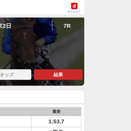
dメニュー
京2日
7R
オッズ
結果
着差
1.53.7