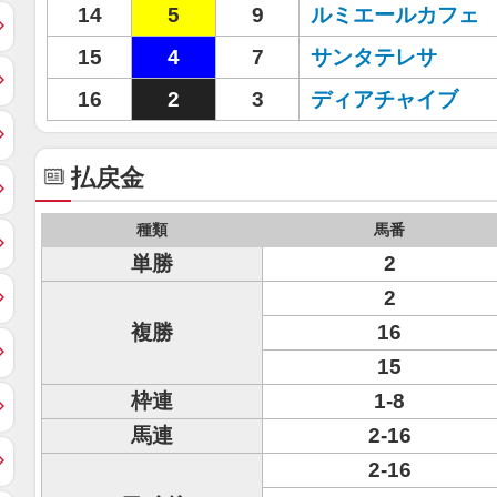
14
5
9
ルミエールカフェ
15
4
7
サンタテレサ
16
2
3
ディアチャイブ
払戻金
種類
馬番
単勝
2
2
複勝
16
15
枠連
1-8
馬連
2-16
2-16