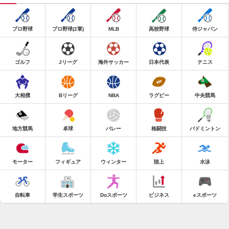
プロ野球
プロ野球(2軍)
MLB
高校野球
侍ジャパン
ゴルフ
Jリーグ
海外サッカー
日本代表
テニス
大相撲
Bリーグ
NBA
ラグビー
中央競馬
地方競馬
卓球
バレー
格闘技
バドミントン
モーター
フィギュア
ウィンター
陸上
水泳
自転車
学生スポーツ
Doスポーツ
ビジネス
eスポーツ