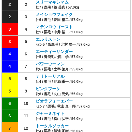
スリーマキシマム
2
2
牡7 / 鹿毛 / 義 英真 / 57.0kg
メイショウフェイク
2
3
牡6 / 鹿毛 / 菱田 裕二 / 57.0kg
マテンロウゴースト
3
4
牡5 / 栗毛 / 中井 裕二 / 57.0kg
エルリストン
3
5
セン5 / 黒鹿毛 / 北村 友一 / 57.0kg
エーティーサンダー
4
6
牡5 / 青鹿毛 / 酒井 学 / 57.0kg
パワーウーマン
4
7
牝6 / 栗毛 / 太宰 啓介 / 55.0kg
テリトーリアル
5
8
牡4 / 栗毛 / 池添 謙一 / 56.0kg
ピンクブーケ
5
9
牝6 / 鹿毛 / 丸山 元気 / 55.0kg
ビオラフォーエバー
6
10
セン7 / 栗毛 / 秋山 真一郎 / 57.0kg
ジャーミネイト
6
11
牡4 / 鹿毛 / 松山 弘平 / 56.0kg
トータルソッカー
7
12
牡4 / 栗毛 / 勝浦 正樹 / 56.0kg