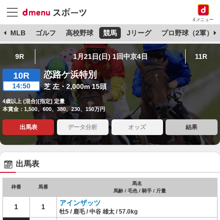
dメニュー
球
MLB
ゴルフ
高校野球
競馬
Jリーグ
プロ野球（2軍）
9R
1月21日(日) 1回中京4日
11R
恋路ケ浜特別
10R
14:50
芝 左・2,000m 15頭
4歳以上 (混合)[指定] 定量
本賞金：1,500、600、380、230、150万円
出馬表
データ分析
オッズ
結果
出馬表
馬名
枠番
馬番
馬齢 / 毛色 / 騎手 / 斤量
アインザッツ
1
1
牡5 / 鹿毛 / 中谷 雄太 / 57.0kg