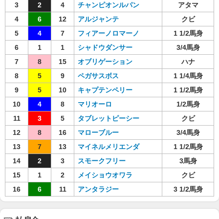
3
2
4
チャンピオンルパン
アタマ
4
6
12
アルジャンテ
クビ
5
4
7
フィアーノロマーノ
1 1/2馬身
6
1
1
シャドウダンサー
3/4馬身
7
8
15
オブリゲーション
ハナ
8
5
9
ペガサスボス
1 1/4馬身
9
5
10
キャプテンペリー
1 1/2馬身
10
4
8
マリオーロ
1/2馬身
11
3
5
タブレットピーシー
クビ
12
8
16
マローブルー
3/4馬身
13
7
13
マイネルメリエンダ
1 1/2馬身
14
2
3
スモークフリー
3馬身
15
1
2
メイショウオワラ
クビ
16
6
11
アンタラジー
3 1/2馬身