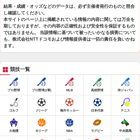
結果・成績・オッズなどのデータは、必ず主催者発行のものと照合
し確認してください。
本サイトのページ上に掲載されている情報の内容に関しては万全を
期しておりますが、その内容の正確性および安全性を保証するもの
ではありません。 当該情報に基づいて被ったいかなる損害について
も、株式会社NTTドコモおよび情報提供者は一切の責任を負いかね
ます。
競技一覧
プロ野球
プロ野球(2軍)
MLB
高校野球
侍ジャパン
ゴルフ
Jリーグ
海外サッカー
日本代表
テニス
大相撲
Bリーグ
NBA
ラグビー
中央競馬