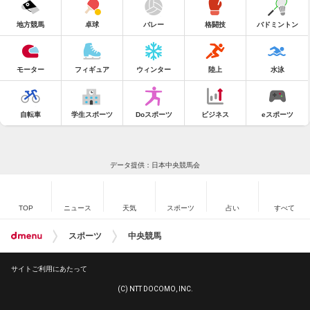
地方競馬
卓球
バレー
格闘技
バドミントン
モーター
フィギュア
ウィンター
陸上
水泳
自転車
学生スポーツ
Doスポーツ
ビジネス
eスポーツ
データ提供：日本中央競馬会
TOP
ニュース
天気
スポーツ
占い
すべて
スポーツ
中央競馬
サイトご利用にあたって
(C) NTT DOCOMO, INC.