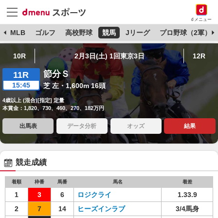
dメニュー
球
MLB
ゴルフ
高校野球
競馬
Jリーグ
プロ野球（2軍）
10R
2月3日(土) 1回東京3日
12R
節分Ｓ
11R
15:45
芝 左・1,600m 16頭
4歳以上 (混合)[指定] 定量
本賞金：1,820、730、460、270、182万円
出馬表
データ分析
オッズ
結果
競走成績
着順
枠番
馬番
馬名
着差
1
3
6
ロジクライ
1.33.9
2
7
14
ヒーズインラブ
3/4馬身