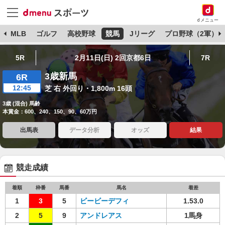
dメニュー
球
MLB
ゴルフ
高校野球
競馬
Jリーグ
プロ野球（2軍）
5R
2月11日(日) 2回京都6日
7R
3歳新馬
6R
12:45
芝 右 外回り・1,800m 16頭
3歳 (混合) 馬齢
本賞金：600、240、150、90、60万円
出馬表
データ分析
オッズ
結果
競走成績
着順
枠番
馬番
馬名
着差
1
3
5
ビービーデフィ
1.53.0
2
5
9
アンドレアス
1馬身