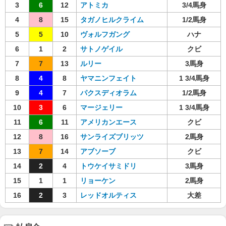
3
6
12
アトミカ
3/4馬身
4
8
15
タガノヒルクライム
1/2馬身
5
5
10
ヴォルフガング
ハナ
6
1
2
サトノゲイル
クビ
7
7
13
ルリー
3馬身
8
4
8
ヤマニンフェイト
1 3/4馬身
9
4
7
パクスディオラム
1/2馬身
10
3
6
マージェリー
1 3/4馬身
11
6
11
アメリカンエース
クビ
12
8
16
サンライズブリッツ
2馬身
13
7
14
アブソーブ
クビ
14
2
4
トウケイサミドリ
3馬身
15
1
1
リョーケン
2馬身
16
2
3
レッドオルティス
大差