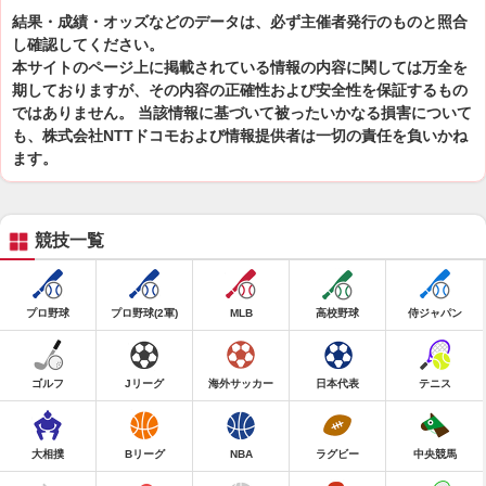
結果・成績・オッズなどのデータは、必ず主催者発行のものと照合
し確認してください。
本サイトのページ上に掲載されている情報の内容に関しては万全を
期しておりますが、その内容の正確性および安全性を保証するもの
ではありません。 当該情報に基づいて被ったいかなる損害について
も、株式会社NTTドコモおよび情報提供者は一切の責任を負いかね
ます。
競技一覧
プロ野球
プロ野球(2軍)
MLB
高校野球
侍ジャパン
ゴルフ
Jリーグ
海外サッカー
日本代表
テニス
大相撲
Bリーグ
NBA
ラグビー
中央競馬