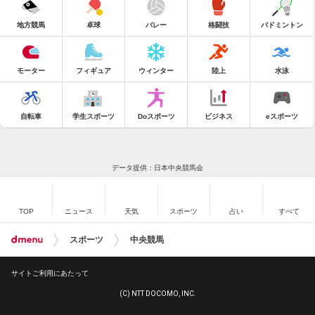
地方競馬
卓球
バレー
格闘技
バドミントン
モーター
フィギュア
ウィンター
陸上
水泳
自転車
学生スポーツ
Doスポーツ
ビジネス
eスポーツ
データ提供：日本中央競馬会
TOP
ニュース
天気
スポーツ
占い
すべて
スポーツ
中央競馬
サイトご利用にあたって
(C) NTT DOCOMO, INC.