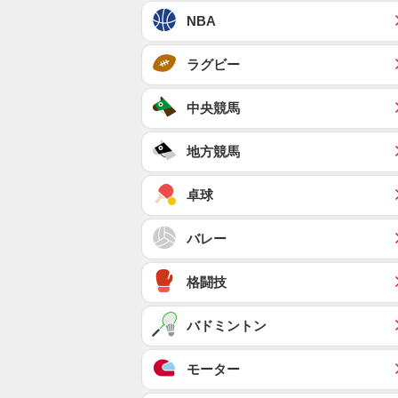
NBA
ラグビー
中央競馬
地方競馬
卓球
バレー
格闘技
バドミントン
モーター