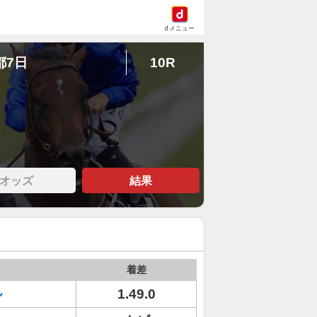
dメニュー
都7日
10R
オッズ
結果
着差
ル
1.49.0