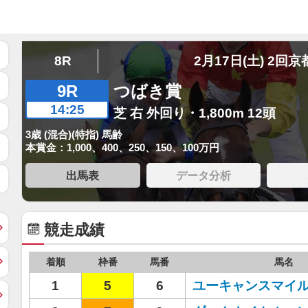
8R
2月17日(土) 2回京
9R
つばき賞
14:25
芝 右 外回り・1,800m 12頭
3歳 (混合)(特指) 馬齢
本賞金：1,000、400、250、150、100万円
出馬表
データ分析
競走成績
着順
枠番
馬番
馬名
1
5
6
ユーキャンスマイ