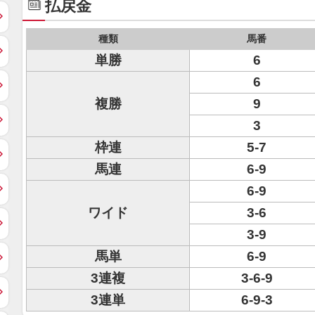
払戻金
種類
馬番
単勝
6
6
複勝
9
3
枠連
5-7
馬連
6-9
6-9
ワイド
3-6
3-9
馬単
6-9
3連複
3-6-9
3連単
6-9-3