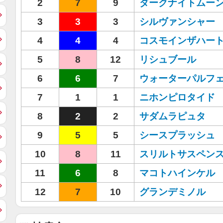
2
7
9
ダークナイトムー
3
3
3
シルヴァンシャー
4
4
4
コスモインザハー
5
8
12
リシュブール
6
6
7
ウォーターパルフ
7
1
1
ニホンピロタイド
8
2
2
サダムラピュタ
9
5
5
シースプラッシュ
10
8
11
スリルトサスペン
11
6
8
マコトハインケル
12
7
10
グランデミノル