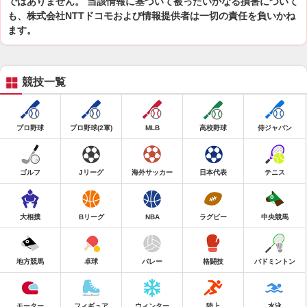
ではありません。 当該情報に基づいて被ったいかなる損害について
も、株式会社NTTドコモおよび情報提供者は一切の責任を負いかね
ます。
競技一覧
プロ野球
プロ野球(2軍)
MLB
高校野球
侍ジャパン
ゴルフ
Jリーグ
海外サッカー
日本代表
テニス
大相撲
Bリーグ
NBA
ラグビー
中央競馬
地方競馬
卓球
バレー
格闘技
バドミントン
モーター
フィギュア
ウィンター
陸上
水泳