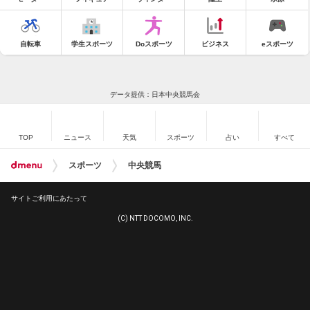
自転車
学生スポーツ
Doスポーツ
ビジネス
eスポーツ
データ提供：日本中央競馬会
TOP
ニュース
天気
スポーツ
占い
すべて
スポーツ
中央競馬
サイトご利用にあたって
(C) NTT DOCOMO, INC.