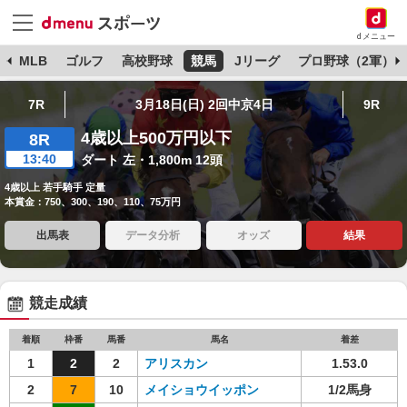
dメニュー
球
MLB
ゴルフ
高校野球
競馬
Jリーグ
プロ野球（2軍）
7R
3月18日(日) 2回中京4日
9R
4歳以上500万円以下
8R
13:40
ダート 左・1,800m 12頭
4歳以上 若手騎手 定量
本賞金：750、300、190、110、75万円
出馬表
データ分析
オッズ
結果
競走成績
着順
枠番
馬番
馬名
着差
1
2
2
アリスカン
1.53.0
2
7
10
メイショウイッポン
1/2馬身