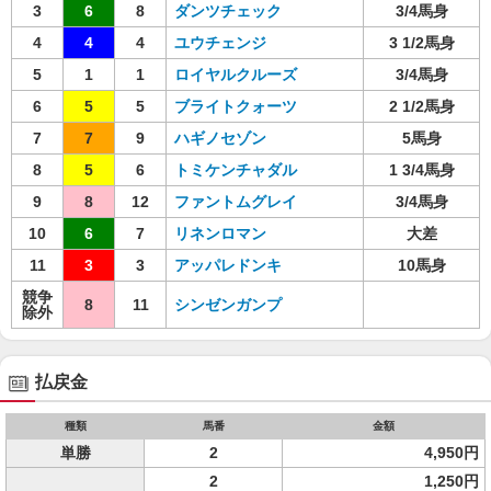
3
6
8
ダンツチェック
3/4馬身
4
4
4
ユウチェンジ
3 1/2馬身
5
1
1
ロイヤルクルーズ
3/4馬身
6
5
5
ブライトクォーツ
2 1/2馬身
7
7
9
ハギノセゾン
5馬身
8
5
6
トミケンチャダル
1 3/4馬身
9
8
12
ファントムグレイ
3/4馬身
10
6
7
リネンロマン
大差
11
3
3
アッパレドンキ
10馬身
競争
8
11
シンゼンガンプ
除外
払戻金
種類
馬番
金額
単勝
2
4,950円
2
1,250円