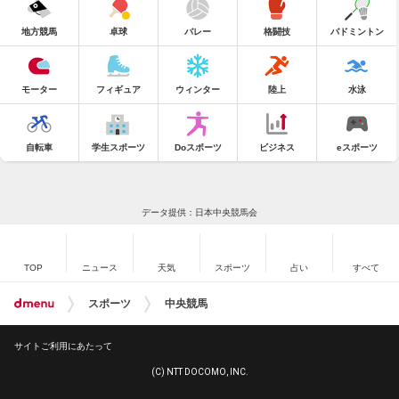
地方競馬
卓球
バレー
格闘技
バドミントン
モーター
フィギュア
ウィンター
陸上
水泳
自転車
学生スポーツ
Doスポーツ
ビジネス
eスポーツ
データ提供：日本中央競馬会
TOP
ニュース
天気
スポーツ
占い
すべて
スポーツ
中央競馬
サイトご利用にあたって
(C) NTT DOCOMO, INC.