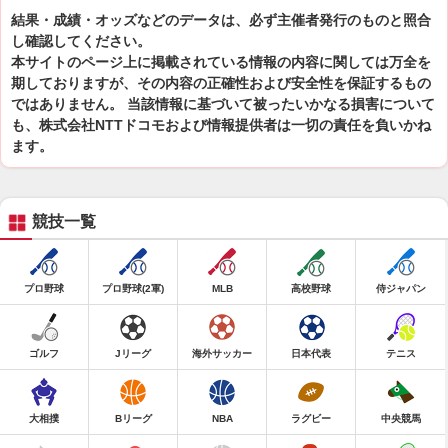
結果・成績・オッズなどのデータは、必ず主催者発行のものと照合
し確認してください。
本サイトのページ上に掲載されている情報の内容に関しては万全を
期しておりますが、その内容の正確性および安全性を保証するもの
ではありません。 当該情報に基づいて被ったいかなる損害について
も、株式会社NTTドコモおよび情報提供者は一切の責任を負いかね
ます。
競技一覧
プロ野球
プロ野球(2軍)
MLB
高校野球
侍ジャパン
ゴルフ
Jリーグ
海外サッカー
日本代表
テニス
大相撲
Bリーグ
NBA
ラグビー
中央競馬