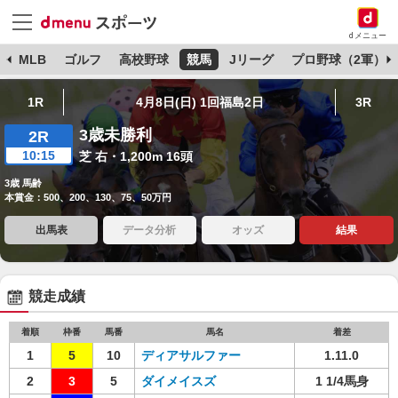
dメニュー
球
MLB
ゴルフ
高校野球
競馬
Jリーグ
プロ野球（2軍）
1R
4月8日(日) 1回福島2日
3R
3歳未勝利
2R
10:15
芝 右・1,200m 16頭
3歳 馬齢
本賞金：500、200、130、75、50万円
出馬表
データ分析
オッズ
結果
競走成績
着順
枠番
馬番
馬名
着差
1
5
10
ディアサルファー
1.11.0
2
3
5
ダイメイスズ
1 1/4馬身