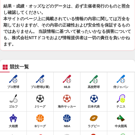
結果・成績・オッズなどのデータは、必ず主催者発行のものと照合
し確認してください。
本サイトのページ上に掲載されている情報の内容に関しては万全を
期しておりますが、その内容の正確性および安全性を保証するもの
ではありません。 当該情報に基づいて被ったいかなる損害について
も、株式会社NTTドコモおよび情報提供者は一切の責任を負いかね
ます。
競技一覧
プロ野球
プロ野球(2軍)
MLB
高校野球
侍ジャパン
ゴルフ
Jリーグ
海外サッカー
日本代表
テニス
大相撲
Bリーグ
NBA
ラグビー
中央競馬