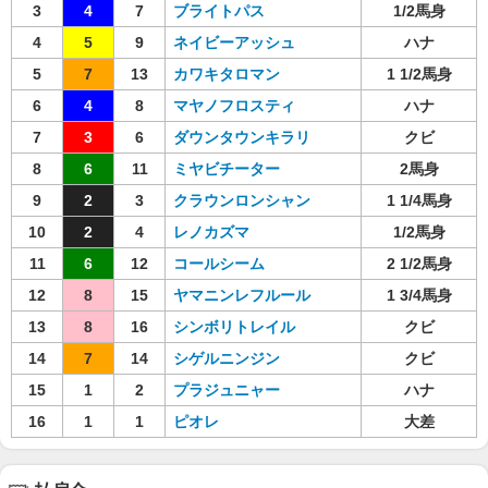
3
4
7
ブライトパス
1/2馬身
4
5
9
ネイビーアッシュ
ハナ
5
7
13
カワキタロマン
1 1/2馬身
6
4
8
マヤノフロスティ
ハナ
7
3
6
ダウンタウンキラリ
クビ
8
6
11
ミヤビチーター
2馬身
9
2
3
クラウンロンシャン
1 1/4馬身
10
2
4
レノカズマ
1/2馬身
11
6
12
コールシーム
2 1/2馬身
12
8
15
ヤマニンレフルール
1 3/4馬身
13
8
16
シンボリトレイル
クビ
14
7
14
シゲルニンジン
クビ
15
1
2
プラジュニャー
ハナ
16
1
1
ピオレ
大差