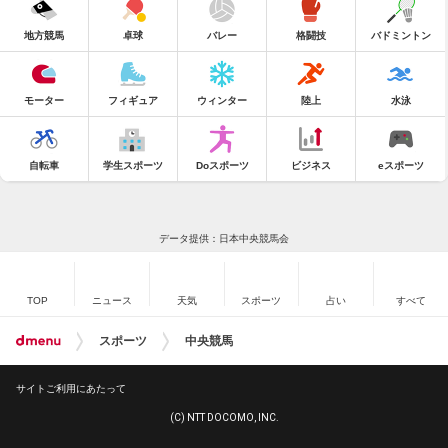
地方競馬
卓球
バレー
格闘技
バドミントン
モーター
フィギュア
ウィンター
陸上
水泳
自転車
学生スポーツ
Doスポーツ
ビジネス
eスポーツ
データ提供：日本中央競馬会
TOP
ニュース
天気
スポーツ
占い
すべて
スポーツ
中央競馬
サイトご利用にあたって
(C) NTT DOCOMO, INC.