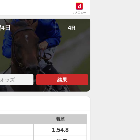
dメニュー
潟4日
4R
オッズ
結果
着差
1.54.8