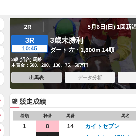
2R
5月6日(日) 1回新
3R
3歳未勝利
10:45
ダート 左・1,800m 14頭
3歳 (混合) 馬齢
本賞金：500、200、130、75、50万円
出馬表
データ分析
競走成績
着順
枠番
馬番
馬名
1
8
14
カイトセブン