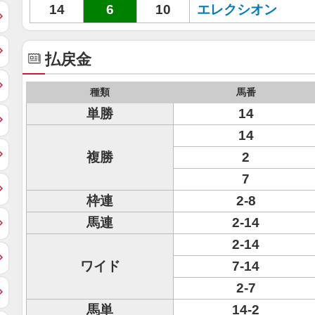
14
6
10
エレクシオン
払戻金
種類
馬番
単勝
14
14
複勝
2
7
枠連
2-8
馬連
2-14
2-14
ワイド
7-14
2-7
馬単
14-2