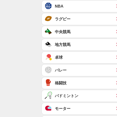
NBA
ラグビー
中央競馬
地方競馬
卓球
バレー
格闘技
バドミントン
モーター